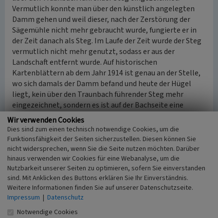
Vermutlich konnte man über den künstlich angelegten
Damm gehen und weil dieser, nach der Zerstörung der
Sägemühle nicht mehr gebraucht wurde, fungierte er in
der Zeit danach als Steg. Im Laufe der Zeit wurde der Steg
vermutlich nicht mehr genutzt, sodass er aus der
Landschaft entfernt wurde. Auf historischen
Kartenblättern ab dem Jahr 1914 ist genau an der Stelle,
wo sich damals der Damm befand und heute der Hügel
liegt, kein über den Traunbach führender Steg mehr
eingezeichnet, sondern es ist auf der Bachseite eine
Erhebung markiert, die in der heutigen Landschaft noch
Wir verwenden Cookies
sichtbar ist. Von der ehemaligen Sägemühle selbst
Dies sind zum einen technisch notwendige Cookies, um die
konnten gegenwärtig vor Ort leider keine Hinweise mehr
Funktionsfähigkeit der Seiten sicherzustellen. Diesen können Sie
gefunden werden. Der Hügel in der Landschaft deutet
nicht widersprechen, wenn Sie die Seite nutzen möchten. Darüber
jedoch auf den ehemaligen Staudamm und somit indirekt
hinaus verwenden wir Cookies für eine Webanalyse, um die
Nutzbarkeit unserer Seiten zu optimieren, sofern Sie einverstanden
auf die damit in Verbindung stehende alte Allenbacher
sind. Mit Anklicken des Buttons erklären Sie Ihr Einverständnis.
Sägemühle hin.
Weitere Informationen finden Sie auf unserer Datenschutzseite.
Impressum
|
Datenschutz
(Nina Krämer, Universität Koblenz-Landau, 2016)
Notwendige Cookies