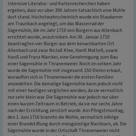
Intensive Literatur- und Kartenrecherchen haben
ergeben, dass vor über 300 Jahren tatsächlich eine Mühle
dort stand. Höchstwahrscheinlich wurde ein Staudamm
am Traunbach angelegt, um das Wasserrad der
Sägemühle, die im Jahr 1710 von Bürgern aus Allenbach
errichtet wurde, anzutreiben. Am 30.. Januar 1710
beantragten vier Bürger aus dem benachbarten Ort
Allenbach und zwar Niclaß Klee, Hanß Matteß, sowie
Hanß und Franz Märcker, eine Genehmigung zum Bau
einer Sägemühle in Thranenweier. Noch im selben Jahr
wurde die Sägemühle mit insgesamt 150 Dielen erbaut,
woraufhin sich in Thranenweier die ersten Familien
ansiedelten. Die damalige Sägemühle kann jedoch nicht
mit einer heutigen verglichen werden, da sie vermutlich
nur sehr klein war. Die Sägemühle war jedoch nur über
einen kurzen Zeitraum in Betrieb, da sie nur sechs Jahre
nach der Errichtung zerstört wurde. Am Pfingstmontag,
den 1. Juni 1716 brannte die Mühle, vermutlich infolge
einer Brandstiftung durch missgünstige Nachbarn, ab. Die
Sägemühle wurde in der Ortschaft Thranenweier nicht