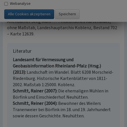
Historische Kartenquelle
Webanalyse
Werner, C. Ph. (1769) Gebiet am Thranenbach südlich von
Allenbach – „Plan von dem an der Tran bey der alten
Allenbacher Seeg Muhl …“.. Historisches Kartenblatt,
ohne Maßstab, Landeshauptarchiv Koblenz, Bestand 702
– Karte 12639.
Literatur
Landesamt für Vermessung und
Geobasisinformation Rheinland-Pfalz (Hrsg.)
(2013)
Landschaft im Wandel. Blatt 6208 Morscheid-
Riedenburg. Historische Kartenblätter von 1811-
2002. Maßstab 1:25000. Koblenz.
Schmitt, Rainer (2007)
Die ehemaligen Mühlen in
Börfink und Einschiederhof. Neuhütten.
Schmitt, Reiner (2004)
Bewohner des Weilers
Tranenweier bei Börfink im 18. und 19. Jahrhundert
sowie dessen Geschichte. Neuhütten.