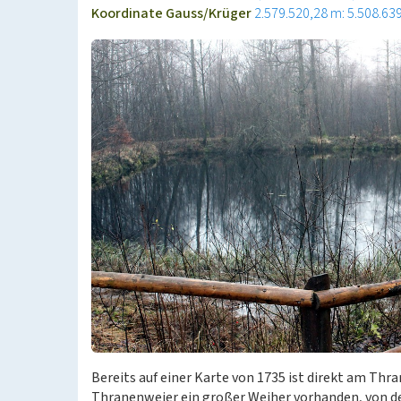
Koordinate Gauss/Krüger
2.579.520,28 m: 5.508.63
Bereits auf einer Karte von 1735 ist direkt am Th
Thranenweier ein großer Weiher vorhanden, von 