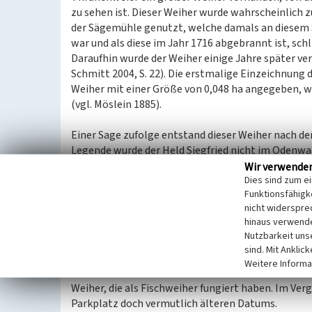
zu sehen ist. Dieser Weiher wurde wahrscheinlich 
der Sägemühle genutzt, welche damals an diesem
war und als diese im Jahr 1716 abgebrannt ist, sch
Daraufhin wurde der Weiher einige Jahre später ve
Schmitt 2004, S. 22). Die erstmalige Einzeichnung d
Weiher mit einer Größe von 0,048 ha angegeben, w
(vgl. Möslein 1885).
Einer Sage zufolge entstand dieser Weiher nach de
Legende wurde der Held Siegfried nicht im Odenwa
geschehen sein, als sich Siegfried über die Quelle
Wir verwende
Dies sind zum e
in dieser Position von Hagen Tronje aus dem Dorf
Funktionsfähigke
Rücken gestoßen bekommen haben. Siegfrieds Gemah
nicht widerspre
daraus der Weiher am Ortsrand entstanden sein so
hinaus verwende
(Weiher) (vgl. Schmitt 2004, S.61).
Nutzbarkeit uns
sind. Mit Anklic
Der Wasserstand des Weihers ist durch eine künstli
Weitere Informa
ist auch heute noch sichtbar vorhanden. In der Nä
Weiher, die als Fischweiher fungiert haben. Im Ver
Parkplatz doch vermutlich älteren Datums.