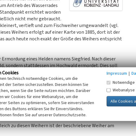
zum Antrieb des Wasserrades
 Standpunkt errichtet worden
ließlich nicht mehr gebraucht.
rkleinert, vertieft und zum Fischweiher umgewandelt (vgl.
ieses Weihers erfolgt auf einer Karte von 1885, dort ist der
as auch heute noch exakt der Größe des Weihers entspricht
r Ermordung eines Helden namens Siegfried. Nach dieser
ld, sondern stattdessen im Hochwald ermordet. Dies soll
 des Thranenbaches gebeugt hat um etwas zu trinken. Er soll
n Cookies
Impressum
|
Da
inen technisch notwendige Cookies, um die
 Haag während einer Jagd im Hochwald den Speer in den
Notwendige 
it der Seiten sicherzustellen. Diesen können Sie
lin weinte an dieser Stelle damals so viele Tränen, dass
Webanalyse
chen, wenn Sie die Seite nutzen möchten. Darüber
ll. Deshalb auch der Ortsname Thranen (Tränen) und Weier
n wir Cookies für eine Webanalyse, um die
erer Seiten zu optimieren, sofern Sie einverstanden
ken des Buttons erklären Sie Ihr Einverständnis.
che Abflussregulierung zu beeinflussen, diese Regulierung
tionen finden Sie auf unserer Datenschutzseite.
he von Thranenweier befinden sich noch zwei weitere
gleich zu diesen Weihern ist der beschriebene Weiher am