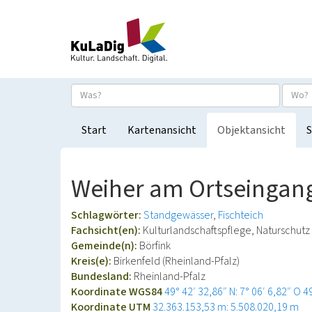
Start
Kartenansicht
Objektansicht
S
Weiher am Ortseingan
Schlagwörter:
Standgewässer
Fischteich
Fachsicht(en):
Kulturlandschaftspflege, Naturschutz
Gemeinde(n):
Börfink
Kreis(e):
Birkenfeld (Rheinland-Pfalz)
Bundesland:
Rheinland-Pfalz
Koordinate WGS84
49° 42′ 32,86″ N: 7° 06′ 6,82″ O
4
Koordinate UTM
32.363.153,53 m: 5.508.020,19 m