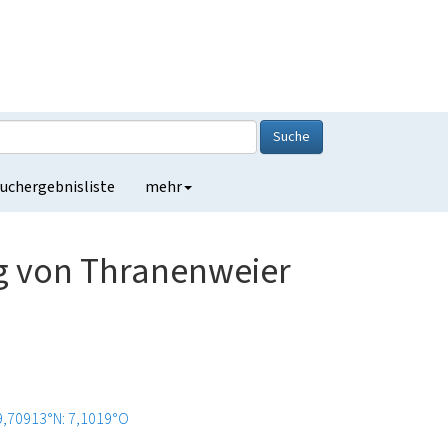
Suche
uchergebnisliste
mehr
g von Thranenweier
9,70913°N: 7,1019°O