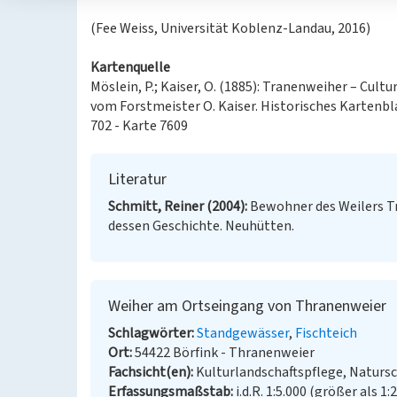
(Fee Weiss, Universität Koblenz-Landau, 2016)
Kartenquelle
Möslein, P.; Kaiser, O. (1885): Tranenweiher – Cul
vom Forstmeister O. Kaiser. Historisches Kartenb
702 - Karte 7609
Literatur
Schmitt, Reiner (2004)
Bewohner des Weilers Tr
dessen Geschichte. Neuhütten.
Weiher am Ortseingang von Thranenweier
Schlagwörter
Standgewässer
Fischteich
Ort
54422 Börfink - Thranenweier
Fachsicht(en)
Kulturlandschaftspflege, Naturs
Erfassungsmaßstab
i.d.R. 1:5.000 (größer als 1: