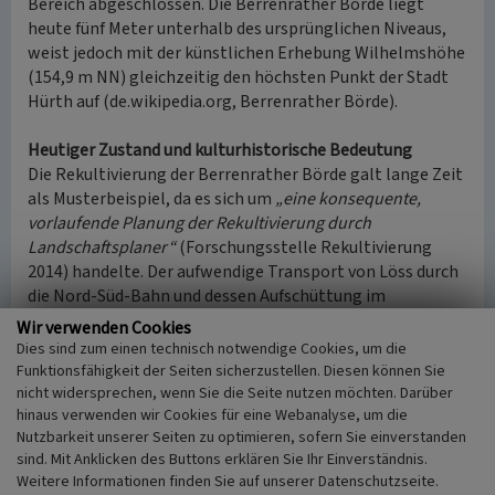
Bereich abgeschlossen. Die Berrenrather Börde liegt
heute fünf Meter unterhalb des ursprünglichen Niveaus,
weist jedoch mit der künstlichen Erhebung Wilhelmshöhe
(154,9 m NN) gleichzeitig den höchsten Punkt der Stadt
Hürth auf (de.wikipedia.org, Berrenrather Börde).
Heutiger Zustand und kulturhistorische Bedeutung
Die Rekultivierung der Berrenrather Börde galt lange Zeit
als Musterbeispiel, da es sich um
„eine konsequente,
vorlaufende Planung der Rekultivierung durch
Landschaftsplaner“
(Forschungsstelle Rekultivierung
2014) handelte. Der aufwendige Transport von Löss durch
die Nord-Süd-Bahn und dessen Aufschüttung im
Nassspülverfahren zur landwirtschaftlichen
Wir verwenden Cookies
Rekultivierung, die aufgrund des Verlustes
Dies sind zum einen technisch notwendige Cookies, um die
landwirtschaftlicher hochwertiger Ackerflächen
Funktionsfähigkeit der Seiten sicherzustellen. Diesen können Sie
notwendig war, kann als Wendepunkt in der
nicht widersprechen, wenn Sie die Seite nutzen möchten. Darüber
hinaus verwenden wir Cookies für eine Webanalyse, um die
Rekultivierung des Südreviers bewertet werden
Nutzbarkeit unserer Seiten zu optimieren, sofern Sie einverstanden
(Buschmann 2008, S. 246). Es handelt sich um
„die erste
sind. Mit Anklicken des Buttons erklären Sie Ihr Einverständnis.
großflächige landwirtschaftliche Rekultivierung im
Weitere Informationen finden Sie auf unserer Datenschutzseite.
Rheinischen Revier“
(Gelhar 2013, S. 77). Ebenso