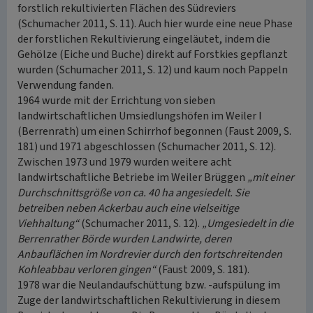
forstlich rekultivierten Flächen des Südreviers
(Schumacher 2011, S. 11). Auch hier wurde eine neue Phase
der forstlichen Rekultivierung eingeläutet, indem die
Gehölze (Eiche und Buche) direkt auf Forstkies gepflanzt
wurden (Schumacher 2011, S. 12) und kaum noch Pappeln
Verwendung fanden.
1964 wurde mit der Errichtung von sieben
landwirtschaftlichen Umsiedlungshöfen im Weiler I
(Berrenrath) um einen Schirrhof begonnen (Faust 2009, S.
181) und 1971 abgeschlossen (Schumacher 2011, S. 12).
Zwischen 1973 und 1979 wurden weitere acht
landwirtschaftliche Betriebe im Weiler Brüggen
„mit einer
Durchschnittsgröße von ca. 40 ha angesiedelt. Sie
betreiben neben Ackerbau auch eine vielseitige
Viehhaltung“
(Schumacher 2011, S. 12).
„Umgesiedelt in die
Berrenrather Börde wurden Landwirte, deren
Anbauflächen im Nordrevier durch den fortschreitenden
Kohleabbau verloren gingen“
(Faust 2009, S. 181).
1978 war die Neulandaufschüttung bzw. -aufspülung im
Zuge der landwirtschaftlichen Rekultivierung in diesem