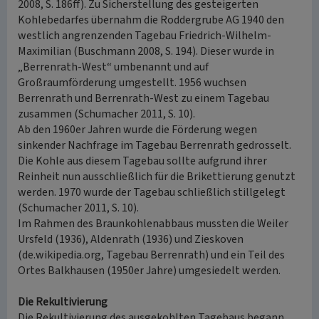
2008, S. 186ff). Zu Sicherstellung des gesteigerten
Kohlebedarfes übernahm die Roddergrube AG 1940 den
westlich angrenzenden Tagebau Friedrich-Wilhelm-
Maximilian (Buschmann 2008, S. 194). Dieser wurde in
„Berrenrath-West“ umbenannt und auf
Großraumförderung umgestellt. 1956 wuchsen
Berrenrath und Berrenrath-West zu einem Tagebau
zusammen (Schumacher 2011, S. 10).
Ab den 1960er Jahren wurde die Förderung wegen
sinkender Nachfrage im Tagebau Berrenrath gedrosselt.
Die Kohle aus diesem Tagebau sollte aufgrund ihrer
Reinheit nun ausschließlich für die Brikettierung genutzt
werden. 1970 wurde der Tagebau schließlich stillgelegt
(Schumacher 2011, S. 10).
Im Rahmen des Braunkohlenabbaus mussten die Weiler
Ursfeld (1936), Aldenrath (1936) und Zieskoven
(de.wikipedia.org, Tagebau Berrenrath) und ein Teil des
Ortes Balkhausen (1950er Jahre) umgesiedelt werden.
Die Rekultivierung
Die Rekultivierung des ausgekohlten Tagebaus begann