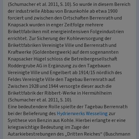
(Schumacher et al. 2011, S. 10). So wurde in diesem Bereich
der industrielle Abbau von Braunkohle ab etwa 1900
forciert und zwischen den Ortschaften Berrenrath und
Knapsack wurden in enger Zeitfolge mehrere
Brikettfabriken mit energieintensiven Folgeindustrien
errichtet. Zur Sicherung der Kohleversorgung der
Brikettfabriken Vereinigte Ville und Berrenrath und
Kraftwerke (Goldenbergwerk) auf dem sogenannten
Knapsacker Hügel schloss die Betreibergesellschaft
Roddergrube AG in Ergänzung zu den Tagebauen
Vereinigte Ville und Engelbert ab 1914/15 nördlich des
Feldes Vereinigte Ville den Tagebau Berrenrath auf.
Zwischen 1928 und 1944 versorgte dieser auch die
Brikettfabrik der Ribbert-Werke in Hermühlheim
(Schumacher et al. 2011, S. 10).
Eine bedeutendere Rolle spielte der Tagebau Berrenrath
bei der Belieferung des
Hydrierwerks Wesseling
zur
Synthese von Benzin aus Kohle. Hierbei erlangte er eine
kriegswichtige Bedeutung im Zuge der
Autarkiebestrebungen des „Dritten Reiches“ (Buschmann