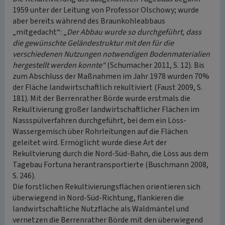
1959 unter der Leitung von Professor Olschowy; wurde
aber bereits während des Braunkohleabbaus
„mitgedacht“: „
Der Abbau wurde so durchgeführt, dass
die gewünschte Geländestruktur mit den für die
verschiedenen Nutzungen notwendigen Bodenmaterialien
hergestellt werden konnte“
(Schumacher 2011, S. 12). Bis
zum Abschluss der Maßnahmen im Jahr 1978 wurden 70%
der Fläche landwirtschaftlich rekultiviert (Faust 2009, S.
181). Mit der Berrenrather Börde wurde erstmals die
Rekultivierung großer landwirtschaftlicher Flächen im
Nassspülverfahren durchgeführt, bei dem ein Löss-
Wassergemisch über Rohrleitungen auf die Flächen
geleitet wird. Ermöglicht wurde diese Art der
Rekultvierung durch die Nord-Süd-Bahn, die Löss aus dem
Tagebau Fortuna herantransportierte (Buschmann 2008,
S. 246).
Die forstlichen Rekultivierungsflächen orientieren sich
überwiegend in Nord-Süd-Richtung, flankieren die
landwirtschaftliche Nutzfläche als Waldmäntel und
vernetzen die Berrenrather Börde mit den überwiegend