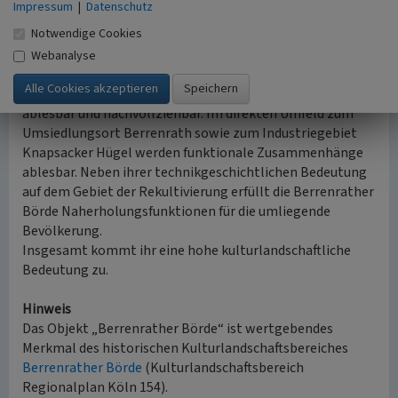
Impressum
|
Datenschutz
bedeutend ist die Umstellung der forstlichen
Notwendige Cookies
Rekultivierung auf aufgebrachtem Forstkies, die die
Rekultivierung von Mischwäldern ermöglichte. Die
Webanalyse
Rekultivierungsplanungen der 1960er und 1970er Jahre
sind bis heute im Landschaftsbild der Berrenrather Börde
ablesbar und nachvollziehbar. Im direkten Umfeld zum
Umsiedlungsort Berrenrath sowie zum Industriegebiet
Knapsacker Hügel werden funktionale Zusammenhänge
ablesbar. Neben ihrer technikgeschichtlichen Bedeutung
auf dem Gebiet der Rekultivierung erfüllt die Berrenrather
Börde Naherholungsfunktionen für die umliegende
Bevölkerung.
Insgesamt kommt ihr eine hohe kulturlandschaftliche
Bedeutung zu.
Hinweis
Das Objekt „Berrenrather Börde“ ist wertgebendes
Merkmal des historischen Kulturlandschaftsbereiches
Berrenrather Börde
(Kulturlandschaftsbereich
Regionalplan Köln 154).