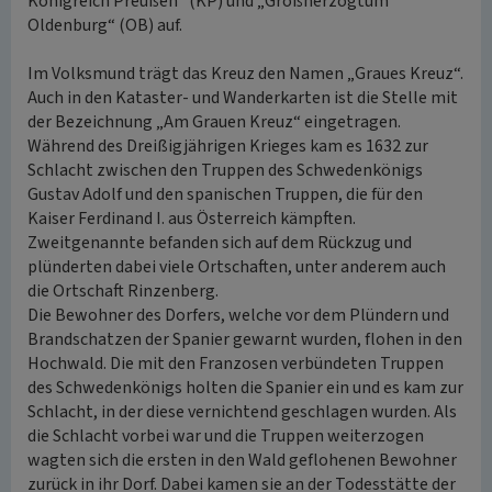
Königreich Preußen“ (KP) und „Großherzogtum
Oldenburg“ (OB) auf.
Im Volksmund trägt das Kreuz den Namen „Graues Kreuz“.
Auch in den Kataster- und Wanderkarten ist die Stelle mit
der Bezeichnung „Am Grauen Kreuz“ eingetragen.
Während des Dreißigjährigen Krieges kam es 1632 zur
Schlacht zwischen den Truppen des Schwedenkönigs
Gustav Adolf und den spanischen Truppen, die für den
Kaiser Ferdinand I. aus Österreich kämpften.
Zweitgenannte befanden sich auf dem Rückzug und
plünderten dabei viele Ortschaften, unter anderem auch
die Ortschaft Rinzenberg.
Die Bewohner des Dorfers, welche vor dem Plündern und
Brandschatzen der Spanier gewarnt wurden, flohen in den
Hochwald. Die mit den Franzosen verbündeten Truppen
des Schwedenkönigs holten die Spanier ein und es kam zur
Schlacht, in der diese vernichtend geschlagen wurden. Als
die Schlacht vorbei war und die Truppen weiterzogen
wagten sich die ersten in den Wald geflohenen Bewohner
zurück in ihr Dorf. Dabei kamen sie an der Todesstätte der