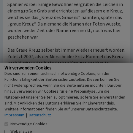
Spanier vorbei. Einige Bewohner vergruben die Leichen in
einem großen Grab und errichteten auf diesem ein Kreuz,
welches sie das „Kreuz des Grauens“ nannten, später das
„graue Kreuz“. Da niemand die Namen der Toten wusste,
wurden weder Zeit oder Namen vermerkt, noch was hier
geschehen war.
Das Graue Kreuz selber ist immer wieder erneuert worden.
Zuletzt 2007, als der Merscheider Fritz Rummel das Kreuz
nach Mustern des historischen Kreuzes nachbaute.
Wir verwenden Cookies
Dies sind zum einen technisch notwendige Cookies, um die
(Thomas Becker, Universität Koblenz-Landau, 2016)
Funktionsfähigkeit der Seiten sicherzustellen. Diesen können Sie
nicht widersprechen, wenn Sie die Seite nutzen möchten. Darüber
hinaus verwenden wir Cookies für eine Webanalyse, um die
Literatur
Nutzbarkeit unserer Seiten zu optimieren, sofern Sie einverstanden
Brucker, Heinrich (1995)
Dokumentation einer
sind. Mit Anklicken des Buttons erklären Sie Ihr Einverständnis.
Weitere Informationen finden Sie auf unserer Datenschutzseite.
Hochwaldgemeinde mit vielen Bildern der letzten
Impressum
|
Datenschutz
100 Jahre. S. 120f.. Rinzenberg.
Notwendige Cookies
Webanalyse