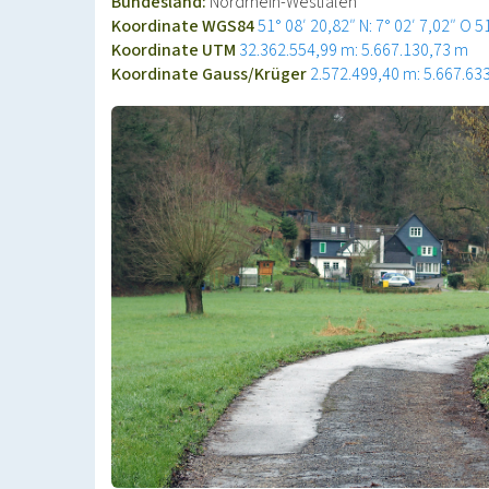
Bundesland:
Nordrhein-Westfalen
Koordinate WGS84
51° 08′ 20,82″ N: 7° 02′ 7,02″ O
5
Koordinate UTM
32.362.554,99 m: 5.667.130,73 m
Koordinate Gauss/Krüger
2.572.499,40 m: 5.667.63