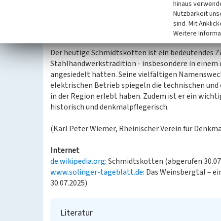
hinaus verwende
In der zweiten Hälfte des 20. Jahrhunderts wurde d
Nutzbarkeit uns
anschließend zu Wohnhäusern umgebaut. 1996 wurd
sind. Mit Anklic
Solingen aufgenommen.
Weitere Informa
Der heutige Schmidtskotten ist ein bedeutendes Ze
Stahlhandwerkstradition - insbesondere in einem d
angesiedelt hatten. Seine vielfältigen Namenswec
elektrischen Betrieb spiegeln die technischen u
in der Region erlebt haben. Zudem ist er ein wichti
historisch und denkmalpflegerisch.
(Karl Peter Wiemer, Rheinischer Verein für Denkmal
Internet
de.wikipedia.org
: Schmidtskotten (abgerufen 30.07
www.solinger-tageblatt.de
: Das Weinsbergtal – e
30.07.2025)
Literatur