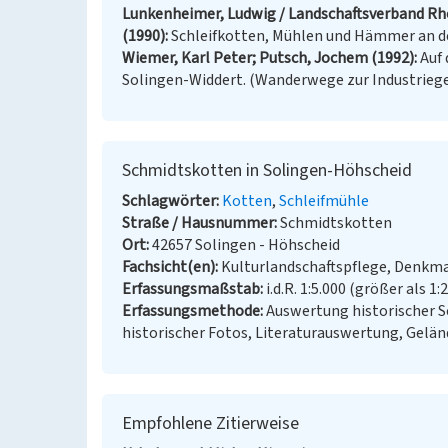
Lunkenheimer, Ludwig / Landschaftsverband Rhe
(1990)
Schleifkotten, Mühlen und Hämmer an den
Wiemer, Karl Peter; Putsch, Jochem (1992)
Auf 
Solingen-Widdert. (Wanderwege zur Industrieges
Schmidtskotten in Solingen-Höhscheid
Schlagwörter
Kotten
Schleifmühle
Straße / Hausnummer
Schmidtskotten
Ort
42657 Solingen - Höhscheid
Fachsicht(en)
Kulturlandschaftspflege, Denkm
Erfassungsmaßstab
i.d.R. 1:5.000 (größer als 1:
Erfassungsmethode
Auswertung historischer S
historischer Fotos, Literaturauswertung, Gel
Empfohlene Zitierweise