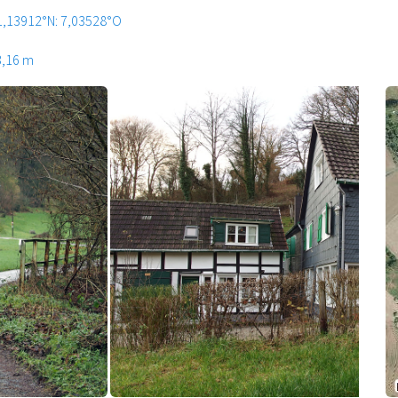
1,13912°N: 7,03528°O
3,16 m