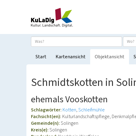
Start
Kartenansicht
Objektansicht
S
Schmidtskotten in Sol
ehemals Vooskotten
Schlagwörter:
Kotten
Schleifmühle
Fachsicht(en):
Kulturlandschaftspflege, Denkmalpf
Gemeinde(n):
Solingen
Kreis(e):
Solingen