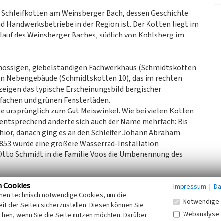
r Schleifkotten am Weinsberger Bach, dessen Geschichte
und Handwerksbetriebe in der Region ist. Der Kotten liegt im
auf des Weinsberger Baches, südlich von Kohlsberg im
ossigen, giebelständigen Fachwerkhaus (Schmidtskotten
gen Nebengebäude (Schmidtskotten 10), das im rechten
zeigen das typische Erscheinungsbild bergischer
fachen und grünen Fensterläden.
 ursprünglich zum Gut Meiswinkel. Wie bei vielen Kotten
nd entsprechend änderte sich auch der Name mehrfach: Bis
hior, danach ging es an den Schleifer Johann Abraham
853 wurde eine größere Wasserrad-Installation
Otto Schmidt in die Familie Voos die Umbenennung des
n Cookies
raft des Weinsberger Baches zur Energieversorgung der
Impressum
|
Da
inen technisch notwendige Cookies, um die
 das oberschlächtige Wasserrad mit Wasser aus dem
Notwendige 
it der Seiten sicherzustellen. Diesen können Sie
sel zum elektrischen Antrieb. Damit endete die
Webanalyse
chen, wenn Sie die Seite nutzen möchten. Darüber
Betrieb.