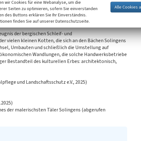
n wir Cookies für eine Webanalyse, um die
er Schleifbetrieb eingestellt. Die Gebäude wurden
erer Seiten zu optimieren, sofern Sie einverstanden
e der Schmidtskotten in die Denkmalliste der Stadt
ken des Buttons erklären Sie Ihr Einverständnis.
tionen finden Sie auf unserer Datenschutzseite.
ugnis der bergischen Schleif- und
er vielen kleinen Kotten, die sich an den Bächen Solingens
hsel, Umbauten und schließlich die Umstellung auf
nd ökonomischen Wandlungen, die solche Handwerksbetriebe
ger Bestandteil des kulturellen Erbes: architektonisch,
pflege und Landschaftsschutz e.V., 2025)
.2025)
ines der malerischsten Täler Solingens (abgerufen