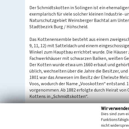
Der Schmidtskotten in Solingen ist ein ehemalige
exemplarisch für viele solcher kleinen Industrie- 
Naturschutzgebiet Weinsberger Bachtal am Unterl
Stadtbezirk Burg / Höhscheid.
Das Kottenensemble besteht aus einem zweigesch
9, 11, 12) mit Satteldach und einem eingeschossi
Winkel zum Hauptbau errichtet wurde. Die Häuser 
Fachwerkhäuser mit schwarzen Balken, weißen Ge
Der Kotten wurde etwa um 1660 erbaut und gehörte
üblich, wechselten über die Jahre die Besitzer, u
1801 war das Anwesen im Besitz der Eheleute Melc
Voos, wodurch der Name „Vooskotten“ entstand. 1
vorgenommen. Ab 1882 erfolgte durch Heirat von 
Kottens in „Schmidtskotten“.
Wir verwende
Das Kottenanwesen nutzte lange Zeit die Wasserk
Dies sind zum e
Schleifwerkstätten. Über einen Obergraben wurde
Funktionsfähigke
Weinsberger Bach versorgt. 1957 erfolgte der Wech
nicht widerspre
Abhängigkeit vom Wasserlauf für den technischen 