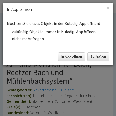
Togg
×
In App öffnen
navig
Möchten Sie dieses Objekt in der Kuladig-App öffnen?
Ackerterrassen bei
zukünftig Objekte immer in Kuladig-App öffnen
Lommersdorf 4
nicht mehr fragen
im Naturschutzgebiet „Obere
In App öffnen
Schließen
Ahr und Mühlheimer Bach,
Reetzer Bach und
Mühlenbachsystem“
Schlagwörter:
Ackerterrasse
Grünland
Fachsicht(en):
Kulturlandschaftspflege, Naturschutz
Gemeinde(n):
Blankenheim (Nordrhein-Westfalen)
Kreis(e):
Euskirchen
Bundesland:
Nordrhein-Westfalen