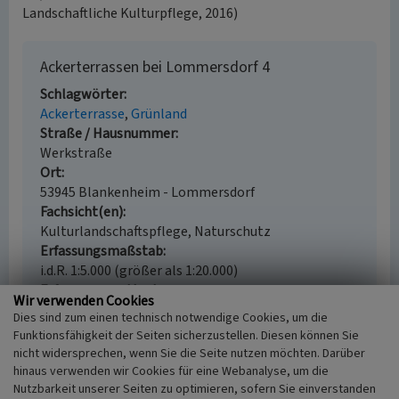
Landschaftliche Kulturpflege, 2016)
Ackerterrassen bei Lommersdorf 4
Schlagwörter
Ackerterrasse
Grünland
Straße / Hausnummer
Werkstraße
Ort
53945 Blankenheim - Lommersdorf
Fachsicht(en)
Kulturlandschaftspflege, Naturschutz
Erfassungsmaßstab
i.d.R. 1:5.000 (größer als 1:20.000)
Erfassungsmethode
Wir verwenden Cookies
Geländebegehung/-kartierung, Fernerkundung,
Dies sind zum einen technisch notwendige Cookies, um die
mündliche Hinweise Ortsansässiger, Ortskundiger
Funktionsfähigkeit der Seiten sicherzustellen. Diesen können Sie
nicht widersprechen, wenn Sie die Seite nutzen möchten. Darüber
hinaus verwenden wir Cookies für eine Webanalyse, um die
Nutzbarkeit unserer Seiten zu optimieren, sofern Sie einverstanden