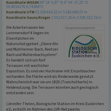
Koordinate WGS84
50° 24′ 5,07″ N: 6° 44′ 37,25″ O
50,40141°N: 6,74368°O
Koordinate UTM
32.339.654,32 m: 5.585.696,07 m
Koordinate Gauss/Krüger
2.552.917,28 m: 5.585.322,78 m
Die Ackerterrassen bei
Kooperationspartner
Lommersdorf 4 liegen im
Elsentälchen im
Naturschutzgebiet „Obere Ahr
und Mühlheimer Bach, Reetzer
Bach und Mühlenbachsystem“.
Es handelt sich um fünf
Terrassen mit westlicher
Exposition. Es sind vier Hochraine mit Einzelbüschen
vorhanden. Die Fläche wird als Rinderweide genutzt.
Wahrscheinlich war sie um 1820 (Tranchotkarte) in
Heidenutzung. Die Terrassen könnten auch geologisch
entstanden sein.
(Jennifer Thelen, Biologische Station im Kreis Euskirchen
e.V., erstellt im Rahmen des LVR-Netzwerks