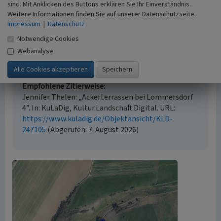
sind. Mit Anklicken des Buttons erklären Sie Ihr Einverständnis.
Empfohlene Zitierweise
Weitere Informationen finden Sie auf unserer Datenschutzseite.
Urheberrechtlicher Hinweis
Impressum
|
Datenschutz
Der hier präsentierte Inhalt steht unter der freien
Notwendige Cookies
Lizenz CC BY-ND 4.0 (Namensnennung, keine
Webanalyse
Bearbeitung). Die angezeigten Medien unterliegen
möglicherweise zusätzlichen urheberrechtlichen
Bedingungen, die an diesen ausgewiesen sind.
Empfohlene Zitierweise
Jennifer Thelen: „Ackerterrassen bei Lommersdorf
4”. In: KuLaDig, Kultur.Landschaft.Digital. URL:
https://www.kuladig.de/Objektansicht/KLD-
247105
(Abgerufen: 7. August 2026)