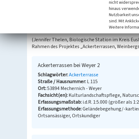
nicht widerspre
Sötenicher Kalkmulde nördlich Zingsheim“. Es hand
hinaus verwende
nordwestlicher Exposition. Es sind vier Hochraine,
Nutzbarkeit uns
vorhanden. Die Fläche wird als Rinderweide genut
sind. Mit Anklic
wurde diese Fläche wahrscheinlich als Heidefläche
Weitere Informa
(Jennifer Thelen, Biologische Station im Kreis Euski
Rahmen des Projektes „Ackerterrassen, Weinbergs
Ackerterrassen bei Weyer 2
Schlagwörter
Ackerterrasse
Straße / Hausnummer
L 115
Ort
53894 Mechernich - Weyer
Fachsicht(en)
Kulturlandschaftspflege, Naturs
Erfassungsmaßstab
i.d.R. 1:5.000 (größer als 1:
Erfassungsmethode
Geländebegehung/-kartier
Ortsansässiger, Ortskundiger