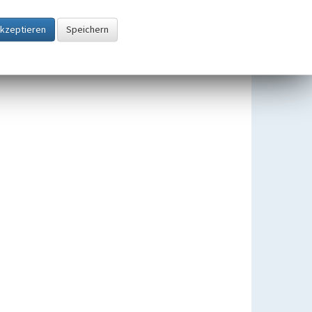
Ackerterrassen im
Stadtgebiet Mechernich