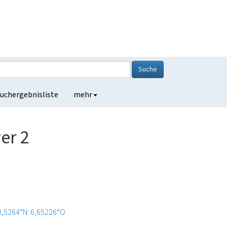
Suche
uchergebnisliste
mehr
er 2
0,5264°N: 6,65226°O