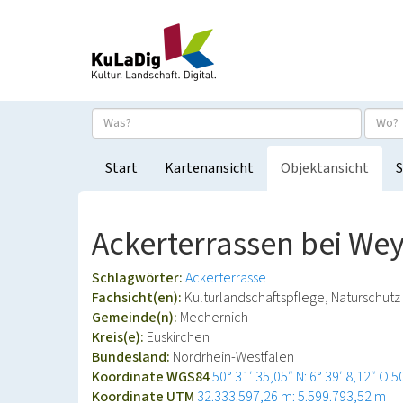
Start
Kartenansicht
Objektansicht
S
Ackerterrassen bei Wey
Schlagwörter:
Ackerterrasse
Fachsicht(en):
Kulturlandschaftspflege, Naturschutz
Gemeinde(n):
Mechernich
Kreis(e):
Euskirchen
Bundesland:
Nordrhein-Westfalen
Koordinate WGS84
50° 31′ 35,05″ N: 6° 39′ 8,12″ O
5
Koordinate UTM
32.333.597,26 m: 5.599.793,52 m