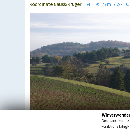
Koordinate Gauss/Krüger
2.546.295,23 m: 5.599.16
Wir verwende
Dies sind zum e
Die Ackerterrassen bei Weyer 2 liegen in der freien
Funktionsfähigke
Weyer neben dem Naturschutzgebiet „Kalkkuppen 