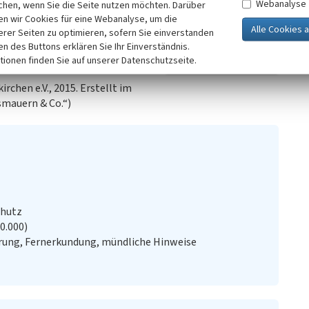
Webanalyse
chen, wenn Sie die Seite nutzen möchten. Darüber
elt sich um fünf Terrassen mit
n wir Cookies für eine Webanalyse, um die
 davon einer mit Hecke,
erer Seiten zu optimieren, sofern Sie einverstanden
zt. Um 1820 (Tranchotkarte)
ken des Buttons erklären Sie Ihr Einverständnis.
 genutzt.
tionen finden Sie auf unserer Datenschutzseite.
rchen e.V., 2015. Erstellt im
mauern & Co.“)
chutz
20.000)
ung, Fernerkundung, mündliche Hinweise