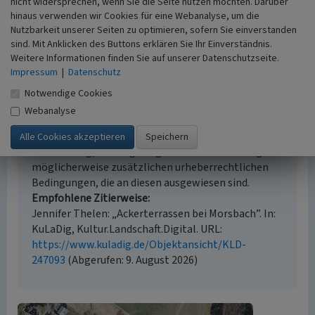
nicht widersprechen, wenn Sie die Seite nutzen möchten. Darüber
mündliche Hinweise Ortsansässiger, Ortskundiger,
hinaus verwenden wir Cookies für eine Webanalyse, um die
Auswertung historischer Karten
Nutzbarkeit unserer Seiten zu optimieren, sofern Sie einverstanden
sind. Mit Anklicken des Buttons erklären Sie Ihr Einverständnis.
Weitere Informationen finden Sie auf unserer Datenschutzseite.
Impressum
|
Datenschutz
Empfohlene Zitierweise
Notwendige Cookies
Urheberrechtlicher Hinweis
Webanalyse
Der hier präsentierte Inhalt steht unter der freien
Lizenz CC BY-ND 4.0 (Namensnennung, keine
Bearbeitung). Die angezeigten Medien unterliegen
möglicherweise zusätzlichen urheberrechtlichen
Bedingungen, die an diesen ausgewiesen sind.
Empfohlene Zitierweise
Jennifer Thelen: „Ackerterrassen bei Morsbach”. In:
KuLaDig, Kultur.Landschaft.Digital. URL:
https://www.kuladig.de/Objektansicht/KLD-
247093
(Abgerufen: 9. August 2026)