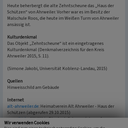
Heute beherbergt die alte Zehntscheune das „Haus der
Schützen“ von Ahrweiler. Vorher war es im Besitz der
Malschule Roos, die heute im Weißen Turm von Ahrweiler
ansässig ist.
Kulturdenkmal
Das Objekt „Zehntscheune“ ist ein eingetragenes
Kulturdenkmal (Denkmalverzeichnis für den Kreis
Ahrweiler 2015, S. 11).
(Simone Jakobi, Universität Koblenz-Landau, 2015)
Quellen
Hinweisschild am Gebäude
Internet
alt-ahrweiler.de
: Heimatverein Alt Ahrweiler - Haus der
Schützen (abgerufen 29.10.2015)
aw-wiki.de
: AW Wiki - Blankart-Scheune (abgerufen
Wir verwenden Cookies
29.10.2015)