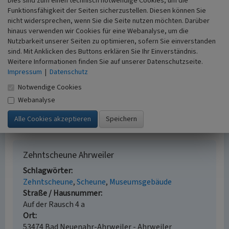
Dies sind zum einen technisch notwendige Cookies, um die
Funktionsfähigkeit der Seiten sicherzustellen. Diesen können Sie
nicht widersprechen, wenn Sie die Seite nutzen möchten. Darüber
Literatur
hinaus verwenden wir Cookies für eine Webanalyse, um die
Generaldirektion Kulturelles Erbe Rheinland-Pfalz
Nutzbarkeit unserer Seiten zu optimieren, sofern Sie einverstanden
sind. Mit Anklicken des Buttons erklären Sie Ihr Einverständnis.
(Hrsg.) (2023)
Nachrichtliches Verzeichnis der
Weitere Informationen finden Sie auf unserer Datenschutzseite.
Kulturdenkmäler, Kreis Ahrweiler.
Impressum
|
Datenschutz
Denkmalverzeichnis Kreis Ahrweiler, 12. Juni 2023. S.
11, Mainz. Online verfügbar:
denkmallisten.gdke-
Notwendige Cookies
rlp.de/Ahrweiler
, abgerufen am 15.06.2023
Webanalyse
Klein, Hans Georg (2005)
Ahrweiler. Düsseldorf.
Zehntscheune Ahrweiler
Schlagwörter
Zehntscheune
Scheune
Museumsgebäude
Straße / Hausnummer
Auf der Rausch 4 a
Ort
53474 Bad Neuenahr-Ahrweiler - Ahrweiler