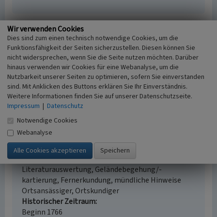
Wir verwenden Cookies
Altes städtisches Brauhaus Ahrweiler
Dies sind zum einen technisch notwendige Cookies, um die
Funktionsfähigkeit der Seiten sicherzustellen. Diesen können Sie
Schlagwörter
nicht widersprechen, wenn Sie die Seite nutzen möchten. Darüber
Brauhaus
hinaus verwenden wir Cookies für eine Webanalyse, um die
Straße / Hausnummer
Nutzbarkeit unserer Seiten zu optimieren, sofern Sie einverstanden
Schützbahn 44
sind. Mit Anklicken des Buttons erklären Sie Ihr Einverständnis.
Ort
Weitere Informationen finden Sie auf unserer Datenschutzseite.
53474 Bad Neuenahr-Ahrweiler - Ahrweiler
Impressum
|
Datenschutz
Fachsicht(en)
Notwendige Cookies
Kulturlandschaftspflege
Webanalyse
Erfassungsmaßstab
i.d.R. 1:5.000 (größer als 1:20.000)
Erfassungsmethode
Literaturauswertung, Geländebegehung/-
kartierung, Fernerkundung, mündliche Hinweise
Ortsansässiger, Ortskundiger
Historischer Zeitraum
Beginn 1766