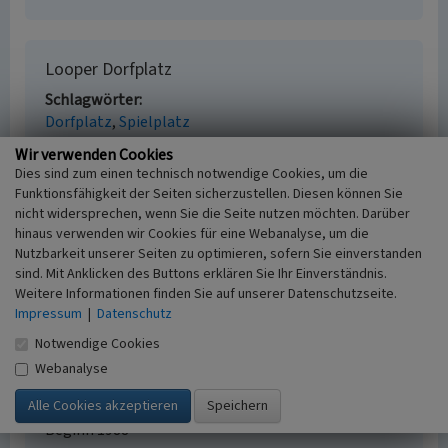
Looper Dorfplatz
Schlagwörter
Dorfplatz
Spielplatz
Straße / Hausnummer
Wir verwenden Cookies
Quellenweg
Dies sind zum einen technisch notwendige Cookies, um die
Ort
Funktionsfähigkeit der Seiten sicherzustellen. Diesen können Sie
51766 Engelskirchen - Loope
nicht widersprechen, wenn Sie die Seite nutzen möchten. Darüber
Fachsicht(en)
hinaus verwenden wir Cookies für eine Webanalyse, um die
Landeskunde, Kulturlandschaftspflege
Nutzbarkeit unserer Seiten zu optimieren, sofern Sie einverstanden
sind. Mit Anklicken des Buttons erklären Sie Ihr Einverständnis.
Erfassungsmaßstab
Weitere Informationen finden Sie auf unserer Datenschutzseite.
i.d.R. 1:5.000 (größer als 1:20.000)
Impressum
|
Datenschutz
Erfassungsmethode
Literaturauswertung, Geländebegehung/-
Notwendige Cookies
kartierung, mündliche Hinweise Ortsansässiger,
Webanalyse
Ortskundiger
Historischer Zeitraum
Beginn 1988