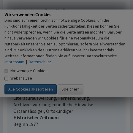
Friedhofskapelle in Wellmich
Wir verwenden Cookies
Schlagwörter
Dies sind zum einen technisch notwendige Cookies, um die
Friedhofskapelle
Leichenhalle
Funktionsfähigkeit der Seiten sicherzustellen. Diesen können Sie
nicht widersprechen, wenn Sie die Seite nutzen möchten. Darüber
Straße / Hausnummer
hinaus verwenden wir Cookies für eine Webanalyse, um die
Schulstraße
Nutzbarkeit unserer Seiten zu optimieren, sofern Sie einverstanden
Ort
sind. Mit Anklicken des Buttons erklären Sie Ihr Einverständnis.
56346 Sankt Goarshausen - Wellmich
Weitere Informationen finden Sie auf unserer Datenschutzseite.
Fachsicht(en)
Impressum
|
Datenschutz
Kulturlandschaftspflege, Landeskunde
Notwendige Cookies
Erfassungsmaßstab
Webanalyse
i.d.R. 1:5.000 (größer als 1:20.000)
Erfassungsmethode
Geländebegehung/-kartierung,
Literaturauswertung, Fernerkundung,
Archivauswertung, mündliche Hinweise
Ortsansässiger, Ortskundiger
Historischer Zeitraum
Beginn 1977