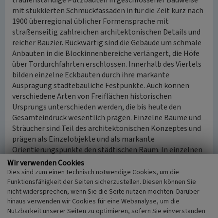
traufenständige Putzbauten in geschlossener Bauweise
mit stukkierten Schmuckfassaden in für die Zeit kurz nach
1900 überregional üblicher Formensprache mit
straßenseitig zahlreichen architektonischen Details und
reicher Bauzier. Rückwärtig sind die Gebäude um schmale
Anbauten in die Blockinnenbereiche verlängert, die Höfe
über Tordurchfahrten erschlossen. Innerhalb des Viertels
bilden einzelne Eckbauten durch ihre markante
Ausprägung städtebauliche Festpunkte. Auch können
verschiedene Arten von Freiflächen historischen
Ursprungs unterschieden werden, die bis heute den
Gesamteindruck wesentlich prägen. Einzelne Bäume und
Sträucher sind Teil des architektonischen Konzeptes und
prägen als Einzelobjekte und als markante
Orientierungspunkte den städtischen Raum. In einzelnen
Blickbezügen innerhalb des Viertels werden die
Wir verwenden Cookies
besonderen baulichen und städtebaulichen Merkmale
Dies sind zum einen technisch notwendige Cookies, um die
deutlich.
Funktionsfähigkeit der Seiten sicherzustellen. Diesen können Sie
nicht widersprechen, wenn Sie die Seite nutzen möchten. Darüber
hinaus verwenden wir Cookies für eine Webanalyse, um die
Das Gebiet wurde im Laufe der Jahrzehnte durch
Nutzbarkeit unserer Seiten zu optimieren, sofern Sie einverstanden
Einzelbauten ergänzt, bewahrte jedoch den Charakter