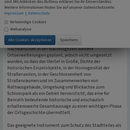
sind. Mit Anklicken des Buttons erklären Sie Ihr Einverständnis.
eines städtischen Wohngebietes des frühen 20.
Weitere Informationen finden Sie auf unserer Datenschutzseite.
Jahrhunderts. Es ist bis heute ein städtebaulich in sich
Impressum
|
Datenschutz
stimmiger Teil von Benrath, der sich durch hohe Dichte
Notwendige Cookies
historischer Bausubstanz auszeichnet. Im
Zusammenwirken von Substanz und Struktur wird dem
Webanalyse
Viertel eine besondere städtebauliche Qualität und
Aussage zugesprochen, zumal in unmittelbarer
Nachbarschaft in der Nachfolgezeit weitere
Ortserweiterungen geplant, jedoch nicht umgesetzt
wurden, so dass das Viertel in Größe, Dichte der
historischen Einzelobjekte, in der Homogenität der
Straßenzeilen, in der Geschlossenheit von
Straßenräumen und im Zusammenwirken von
Rathausgebäude, Umgebung und Blickachse zum
Schlosspark als ein Gebiet hervorsticht, das eine für
Benrath bedeutende historische und anschaulich
erhaltenswerte Gesamtaussage zu einer wichtigen Phase
der Ortsgeschichte übermittelt.
Das geeignete Instrument zum Schutz des Stadtteiles als