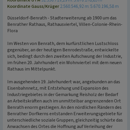
Koordinate UTM
32.350.719,29 m: 5.670.178,85 m
Koordinate Gauss/Krüger
2.560.546,92 m: 5.670.196,58 m
Düsseldorf-Benrath - Stadterweiterung ab 1900 um das
Benrather Rathaus, Rathausviertel, Villen-Colonie-Rhein-
Flora
Im Westen von Benrath, dem kurfürstlichen Lustschloss
gegenüber, an der heutigen Benrodestraße, entwickelte
sich, bedingt durch den zweiten Aufschwung der Industrie,
im frühen 20. Jahrhundert ein Wohnviertel mit dem neuen
Rathaus im Mittelpunkt.
Im ausgehenden 19. Jahrhundert war, angebunden an das
Eisenbahnnetz, mit Entstehung und Expansion des
Industriegebietes in der Gemarkung Reisholz der Bedarf
an Arbeitskräften auch im unmittelbar angrenzenden Ort
Benrath enorm gestiegen. An den nördlichen Rändern des
Benrather Dorfkerns entstanden Erweiterungsgebiete für
unterschiedliche soziale Gruppen, gleichzeitig schürte das
Anwachsen des Ortes die Hoffnung auf Verleihung der