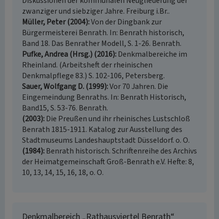
Diskussionen der kommunalen Neugliederung der
zwanziger und siebziger Jahre. Freiburg i.Br..
Müller, Peter (2004)
Von der Dingbank zur
Bürgermeisterei Benrath. In: Benrath historisch,
Band 18. Das Benrather Modell, S. 1-26. Benrath.
Pufke, Andrea (Hrsg.) (2016)
Denkmalbereiche im
Rheinland. (Arbeitsheft der rheinischen
Denkmalpflege 83.) S. 102-106, Petersberg.
Sauer, Wolfgang D. (1999)
Vor 70 Jahren. Die
Eingemeindung Benraths. In: Benrath Historisch,
Band15, S. 53-76. Benrath.
(2003)
Die Preußen und ihr rheinisches Lustschloß
Benrath 1815-1911. Katalog zur Ausstellung des
Stadtmuseums Landeshauptstadt Düsseldorf. o. O.
(1984)
Benrath historisch. Schriftenreihe des Archivs
der Heimatgemeinschaft Groß-Benrath e.V. Hefte: 8,
10, 13, 14, 15, 16, 18, o. O.
Denkmalbereich „Rathausviertel Benrath“