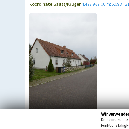
Koordinate Gauss/Krüger
4.497.989,00 m: 5.693.72
Wir verwende
Dies sind zum e
Siedlungsanlage; errichtet in den 1930er-Jahren
Funktionsfähigke
Erscheinungsbild der Häuser weitgehend unveränd