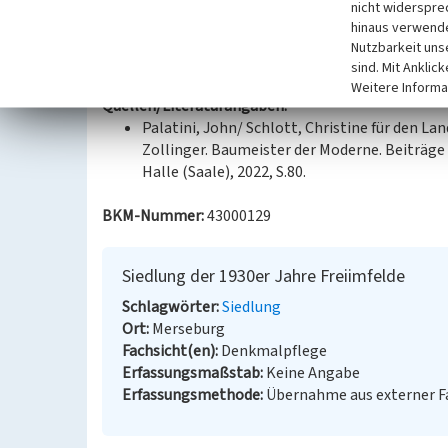
nicht widerspre
hinaus verwende
Datierung:
Nutzbarkeit uns
--
sind. Mit Anklic
Weitere Informa
Quellen/Literaturangaben:
Palatini, John/ Schlott, Christine für den La
Zollinger. Baumeister der Moderne. Beiträge
Halle (Saale), 2022, S.80.
BKM-Nummer:
43000129
Siedlung der 1930er Jahre Freiimfelde
Schlagwörter
Siedlung
Ort
Merseburg
Fachsicht(en)
Denkmalpflege
Erfassungsmaßstab
Keine Angabe
Erfassungsmethode
Übernahme aus externer 