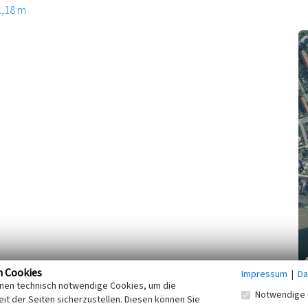
1,18 m
n Cookies
Impressum
|
Da
inen technisch notwendige Cookies, um die
; markant geschwungene Straßenführung, das
Notwendige 
it der Seiten sicherzustellen. Diesen können Sie
ert.