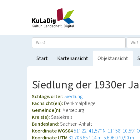
Start
Kartenansicht
Objektansicht
S
Siedlung der 1930er Ja
Schlagwörter:
Siedlung
Fachsicht(en):
Denkmalpflege
Gemeinde(n):
Merseburg
Kreis(e):
Saalekreis
Bundesland:
Sachsen-Anhalt
Koordinate WGS84
51° 22′ 41,57″ N: 11° 58′ 10,59″ O
Koordinate UTM
32.706.657,14 m: 5.696.070,90 m