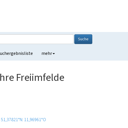
Suche
uchergebnisliste
mehr
hre Freiimfelde
51,37821°N: 11,96961°O