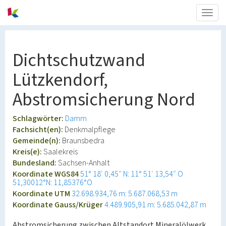
Togg
navig
Dichtschutzwand
Lützkendorf,
Abstromsicherung Nord
Schlagwörter:
Damm
Fachsicht(en):
Denkmalpflege
Gemeinde(n):
Braunsbedra
Kreis(e):
Saalekreis
Bundesland:
Sachsen-Anhalt
Koordinate WGS84
51° 18′ 0,45″ N: 11° 51′ 13,54″ O
51,30012°N: 11,85376°O
Koordinate UTM
32.698.934,76 m: 5.687.068,53 m
Koordinate Gauss/Krüger
4.489.905,91 m: 5.685.042,87 m
Abstromsicherung zwischen Altstandort Mineralölwerk