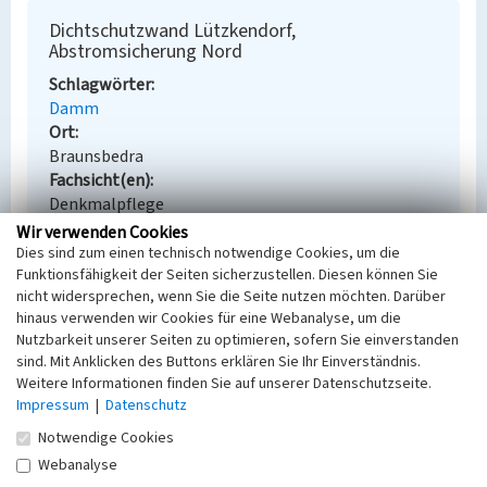
Dichtschutzwand Lützkendorf,
Abstromsicherung Nord
Schlagwörter
Damm
Ort
Braunsbedra
Fachsicht(en)
Denkmalpflege
Erfassungsmaßstab
Wir verwenden Cookies
Keine Angabe
Dies sind zum einen technisch notwendige Cookies, um die
Funktionsfähigkeit der Seiten sicherzustellen. Diesen können Sie
Erfassungsmethode
nicht widersprechen, wenn Sie die Seite nutzen möchten. Darüber
Übernahme aus externer Fachdatenbank
hinaus verwenden wir Cookies für eine Webanalyse, um die
Nutzbarkeit unserer Seiten zu optimieren, sofern Sie einverstanden
sind. Mit Anklicken des Buttons erklären Sie Ihr Einverständnis.
Weitere Informationen finden Sie auf unserer Datenschutzseite.
Empfohlene Zitierweise
Impressum
|
Datenschutz
Urheberrechtlicher Hinweis
Notwendige Cookies
Der hier präsentierte Inhalt steht unter der freien
Webanalyse
Lizenz dl-by-de/2.0 (Namensnennung). Die