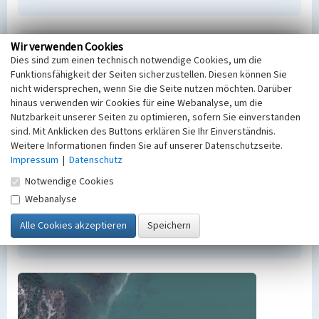
Wir verwenden Cookies
Empfohlene Zitierweise
Dies sind zum einen technisch notwendige Cookies, um die
Urheberrechtlicher Hinweis
Funktionsfähigkeit der Seiten sicherzustellen. Diesen können Sie
Der hier präsentierte Inhalt steht unter der freien
nicht widersprechen, wenn Sie die Seite nutzen möchten. Darüber
hinaus verwenden wir Cookies für eine Webanalyse, um die
Lizenz dl-by-de/2.0 (Namensnennung). Die
Nutzbarkeit unserer Seiten zu optimieren, sofern Sie einverstanden
angezeigten Medien unterliegen möglicherweise
sind. Mit Anklicken des Buttons erklären Sie Ihr Einverständnis.
zusätzlichen urheberrechtlichen Bedingungen, die
Weitere Informationen finden Sie auf unserer Datenschutzseite.
an diesen ausgewiesen sind.
Impressum
|
Datenschutz
Empfohlene Zitierweise
Notwendige Cookies
„Grube 532 Storkau”. In: KuLaDig,
Kultur.Landschaft.Digital. URL:
Webanalyse
https://www.kuladig.de/Objektansicht/BKM-
42000097
(Abgerufen: 9. August 2026)