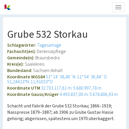
Togg
navig
Grube 532 Storkau
Schlagwörter:
Tagesanlage
Fachsicht(en):
Denkmalpflege
Gemeinde(n):
Braunsbedra
Kreis(e):
Saalekreis
Bundesland:
Sachsen-Anhalt
Koordinate WGS84
51° 14′ 38,86″ N: 11° 54′ 36,84″ O
51,24413°N: 11,91023°O
Koordinate UTM
32.703.117,61 m: 5.680.997,78 m
Koordinate Gauss/Krüger
4.493.837,00 m: 5.678.806,93 m
Schacht und Fabrik der Grube 532 Storkau; 1866–1919;
Nasspresse 1879–1887; ab 1906 zu Grube Gustav Hasse
gehörig; abgerissen, spätestens um 1970 überbaggert.