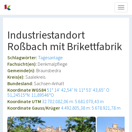
Togg
navig
Industriestandort
Roßbach mit Brikettfabrik
Schlagwörter:
Tagesanlage
Fachsicht(en):
Denkmalpflege
Gemeinde(n):
Braunsbedra
Kreis(e):
Saalekreis
Bundesland:
Sachsen-Anhalt
Koordinate WGS84
51° 14′ 42,54″ N: 11° 53′ 43,65″ O
51,24515°N: 11,89546°O
Koordinate UTM
32.702.082,06 m: 5.681.070,43 m
Koordinate Gauss/Krüger
4.492.805,38 m: 5.678.921,78 m