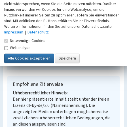
Schlagwörter
nicht widersprechen, wenn Sie die Seite nutzen möchten. Darüber
Tagesanlage
hinaus verwenden wir Cookies für eine Webanalyse, um die
Ort
Nutzbarkeit unserer Seiten zu optimieren, sofern Sie einverstanden
sind. Mit Anklicken des Buttons erklären Sie Ihr Einverständnis.
Braunsbedra
Weitere Informationen finden Sie auf unserer Datenschutzseite.
Fachsicht(en)
Impressum
|
Datenschutz
Denkmalpflege
Erfassungsmaßstab
Notwendige Cookies
Keine Angabe
Webanalyse
Erfassungsmethode
Übernahme aus externer Fachdatenbank
Empfohlene Zitierweise
Urheberrechtlicher Hinweis
Der hier präsentierte Inhalt steht unter der freien
Lizenz dl-by-de/2.0 (Namensnennung). Die
angezeigten Medien unterliegen möglicherweise
zusätzlichen urheberrechtlichen Bedingungen, die
an diesen ausgewiesen sind.