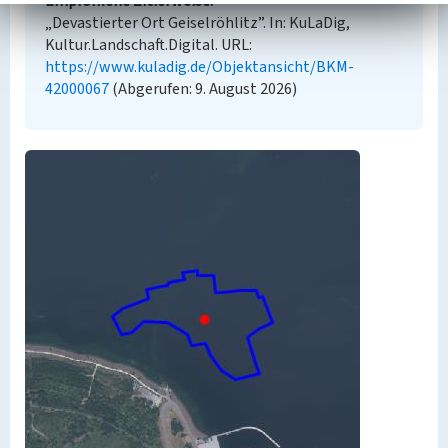
Empfohlene Zitierweise
„Devastierter Ort Geiselröhlitz”. In: KuLaDig,
Kultur.Landschaft.Digital. URL:
https://www.kuladig.de/Objektansicht/BKM-
42000067
(Abgerufen: 9. August 2026)