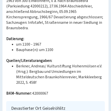
1963 von 300 Einwohnern, v. a. nach Braunsbedra
(Parksiedlung 42000212), 27.06.1964 Abschiedsfeier,
anschließend Abbruchsbeginn, 05.09.1965
Kirchensprengung, 1966/67 Devastierung abgeschlossen;
Sachzeugen: Infotafel, Straßenname in neuer Siedlung in
Braunsbedra.
Datierung:
um 1100 - 1967
Bauphase(n): um 1100
Quellen/Literaturangaben:
Berkner, Andreas/ Kulturstiftung Hohenmölsen e.V.
(Hrsg.): Bergbau und Umsiedlungen im
Mitteldeutschen Braunkohlenrevier, Markkleeberg
2022, S. 458f
BKM-Nummer:
42000067
Devastierter Ort Geiselröhlitz