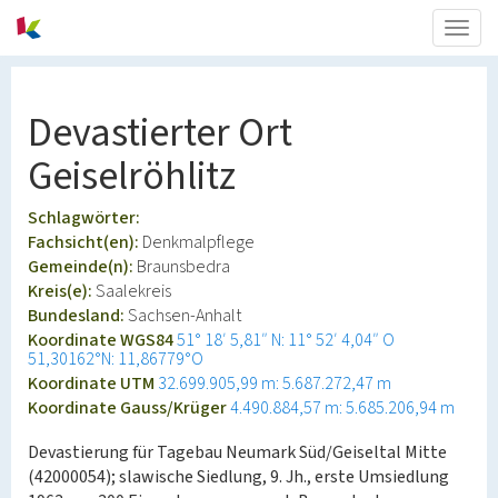
Togg
navig
Devastierter Ort
Geiselröhlitz
Schlagwörter:
Fachsicht(en):
Denkmalpflege
Gemeinde(n):
Braunsbedra
Kreis(e):
Saalekreis
Bundesland:
Sachsen-Anhalt
Koordinate WGS84
51° 18′ 5,81″ N: 11° 52′ 4,04″ O
51,30162°N: 11,86779°O
Koordinate UTM
32.699.905,99 m: 5.687.272,47 m
Koordinate Gauss/Krüger
4.490.884,57 m: 5.685.206,94 m
Devastierung für Tagebau Neumark Süd/Geiseltal Mitte
(42000054); slawische Siedlung, 9. Jh., erste Umsiedlung