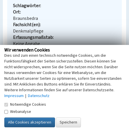
Schlagwörter
Ort
Braunsbedra
Fachsicht(en)
Denkmalpflege
Erfassungsmaßstab
Keine Angabe
Wir verwenden Cookies
Erfassungsmethode
Dies sind zum einen technisch notwendige Cookies, um die
Übernahme aus externer Fachdatenbank
Funktionsfähigkeit der Seiten sicherzustellen. Diesen können Sie
nicht widersprechen, wenn Sie die Seite nutzen möchten. Darüber
hinaus verwenden wir Cookies für eine Webanalyse, um die
Nutzbarkeit unserer Seiten zu optimieren, sofern Sie einverstanden
Empfohlene Zitierweise
sind. Mit Anklicken des Buttons erklären Sie Ihr Einverständnis.
Weitere Informationen finden Sie auf unserer Datenschutzseite.
Urheberrechtlicher Hinweis
Impressum
|
Datenschutz
Der hier präsentierte Inhalt steht unter der freien
Lizenz dl-by-de/2.0 (Namensnennung). Die
Notwendige Cookies
angezeigten Medien unterliegen möglicherweise
Webanalyse
zusätzlichen urheberrechtlichen Bedingungen, die
an diesen ausgewiesen sind.