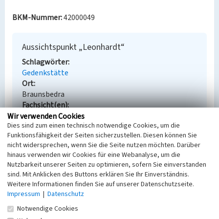
BKM-Nummer:
42000049
Aussichtspunkt „Leonhardt“
Schlagwörter
Gedenkstätte
Ort
Braunsbedra
Fachsicht(en)
Denkmalpflege
Wir verwenden Cookies
Dies sind zum einen technisch notwendige Cookies, um die
Erfassungsmaßstab
Funktionsfähigkeit der Seiten sicherzustellen. Diesen können Sie
Keine Angabe
nicht widersprechen, wenn Sie die Seite nutzen möchten. Darüber
Erfassungsmethode
hinaus verwenden wir Cookies für eine Webanalyse, um die
Übernahme aus externer Fachdatenbank
Nutzbarkeit unserer Seiten zu optimieren, sofern Sie einverstanden
sind. Mit Anklicken des Buttons erklären Sie Ihr Einverständnis.
Weitere Informationen finden Sie auf unserer Datenschutzseite.
Impressum
|
Datenschutz
Empfohlene Zitierweise
Notwendige Cookies
Urheberrechtlicher Hinweis