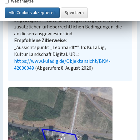
Webanalyse
Der hier präsentierte Inhalt steht unter der freien
Lizenz dl-by-de/2.0 (Namensnennung). Die
angezeigten Medien unterliegen möglicherweise
zusätzlichen urheberrechtlichen Bedingungen, die
an diesen ausgewiesen sind.
Empfohlene Zitierweise
„Aussichtspunkt „Leonhardt“”. In: KuLaDig,
Kultur.Landschaft.Digital. URL:
https://www.kuladig.de/Objektansicht/BKM-
42000049
(Abgerufen: 8. August 2026)