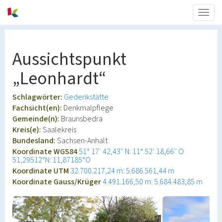
Togg
navig
Aussichtspunkt
„Leonhardt“
Schlagwörter:
Gedenkstätte
Fachsicht(en):
Denkmalpflege
Gemeinde(n):
Braunsbedra
Kreis(e):
Saalekreis
Bundesland:
Sachsen-Anhalt
Koordinate WGS84
51° 17′ 42,43″ N: 11° 52′ 18,66″ O
51,29512°N: 11,87185°O
Koordinate UTM
32.700.217,24 m: 5.686.561,44 m
Koordinate Gauss/Krüger
4.491.166,50 m: 5.684.483,85 m