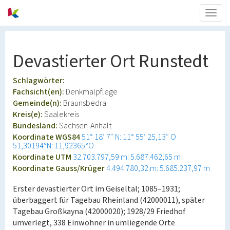
Togg
navig
Devastierter Ort Runstedt
Schlagwörter:
Fachsicht(en):
Denkmalpflege
Gemeinde(n):
Braunsbedra
Kreis(e):
Saalekreis
Bundesland:
Sachsen-Anhalt
Koordinate WGS84
51° 18′ 7″ N: 11° 55′ 25,13″ O
51,30194°N: 11,92365°O
Koordinate UTM
32.703.797,59 m: 5.687.462,65 m
Koordinate Gauss/Krüger
4.494.780,32 m: 5.685.237,97 m
Erster devastierter Ort im Geiseltal; 1085–1931;
überbaggert für Tagebau Rheinland (42000011), später
Tagebau Großkayna (42000020); 1928/29 Friedhof
umverlegt, 338 Einwohner in umliegende Orte