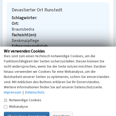
Devastierter Ort Runstedt
Schlagwörter
Ort
Braunsbedra
Fachsicht(en)
Denkmalpflege
Erfassungsmaßstab
Wir verwenden Cookies
Keine Angabe
Dies sind zum einen technisch notwendige Cookies, um die
Erfassungsmethode
Funktionsfähigkeit der Seiten sicherzustellen. Diesen können Sie
Übernahme aus externer Fachdatenbank
nicht widersprechen, wenn Sie die Seite nutzen möchten. Darüber
hinaus verwenden wir Cookies für eine Webanalyse, um die
Nutzbarkeit unserer Seiten zu optimieren, sofern Sie einverstanden
sind. Mit Anklicken des Buttons erklären Sie Ihr Einverständnis.
Empfohlene Zitierweise
Weitere Informationen finden Sie auf unserer Datenschutzseite.
Impressum
|
Datenschutz
Urheberrechtlicher Hinweis
Notwendige Cookies
Der hier präsentierte Inhalt steht unter der freien
Lizenz dl-by-de/2.0 (Namensnennung). Die
Webanalyse
angezeigten Medien unterliegen möglicherweise