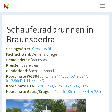
Togg
navig
Schaufelradbrunnen in
Braunsbedra
Schlagwörter:
Gedenkstätte
Fachsicht(en):
Denkmalpflege
Gemeinde(n):
Braunsbedra
Kreis(e):
Saalekreis
Bundesland:
Sachsen-Anhalt
Koordinate WGS84
51° 17′ 7,94″ N: 11° 53′ 9,87″ O
51,28554°N: 11,88607°O
Koordinate UTM
32.701.250,67 m: 5.685.535,13 m
Koordinate Gauss/Krüger
4.492.157,05 m: 5.683.416,28 m