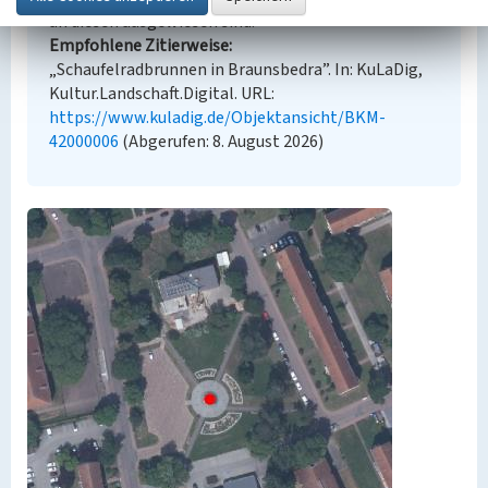
an diesen ausgewiesen sind.
Empfohlene Zitierweise
„Schaufelradbrunnen in Braunsbedra”. In: KuLaDig,
Kultur.Landschaft.Digital. URL:
https://www.kuladig.de/Objektansicht/BKM-
42000006
(Abgerufen: 8. August 2026)