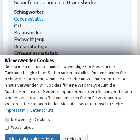
Schaufelradbrunnen in Braunsbedra
Schlagwörter
Gedenkstätte
Ort
Braunsbedra
Fachsicht(en)
Denkmalpflege
Erfassungsmaßstab
Keine Angabe
Wir verwenden Cookies
Dies sind zum einen technisch notwendige Cookies, um die
Erfassungsmethode
Funktionsfähigkeit der Seiten sicherzustellen. Diesen können Sie
Übernahme aus externer Fachdatenbank
nicht widersprechen, wenn Sie die Seite nutzen möchten. Darüber
hinaus verwenden wir Cookies für eine Webanalyse, um die
Nutzbarkeit unserer Seiten zu optimieren, sofern Sie einverstanden
sind. Mit Anklicken des Buttons erklären Sie Ihr Einverständnis.
Empfohlene Zitierweise
Weitere Informationen finden Sie auf unserer Datenschutzseite.
Impressum
|
Datenschutz
Urheberrechtlicher Hinweis
Der hier präsentierte Inhalt steht unter der freien
Notwendige Cookies
Lizenz dl-by-de/2.0 (Namensnennung). Die
Webanalyse
angezeigten Medien unterliegen möglicherweise
zusätzlichen urheberrechtlichen Bedingungen, die