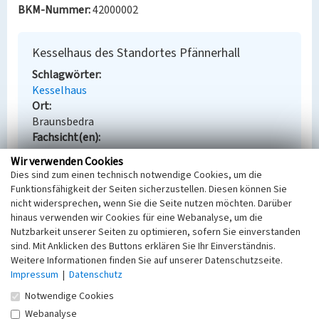
BKM-Nummer:
42000002
Kesselhaus des Standortes Pfännerhall
Schlagwörter
Kesselhaus
Ort
Braunsbedra
Fachsicht(en)
Denkmalpflege
Wir verwenden Cookies
Erfassungsmaßstab
Dies sind zum einen technisch notwendige Cookies, um die
Keine Angabe
Funktionsfähigkeit der Seiten sicherzustellen. Diesen können Sie
Erfassungsmethode
nicht widersprechen, wenn Sie die Seite nutzen möchten. Darüber
Übernahme aus externer Fachdatenbank
hinaus verwenden wir Cookies für eine Webanalyse, um die
Nutzbarkeit unserer Seiten zu optimieren, sofern Sie einverstanden
sind. Mit Anklicken des Buttons erklären Sie Ihr Einverständnis.
Weitere Informationen finden Sie auf unserer Datenschutzseite.
Impressum
|
Datenschutz
Empfohlene Zitierweise
Notwendige Cookies
Urheberrechtlicher Hinweis
Webanalyse
Der hier präsentierte Inhalt steht unter der freien