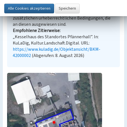
Lizenz dl-by-de/2.0 (Namensnennung). Die
angezeigten Medien unterliegen möglicherweise
zusätzlichen urheberrechtlichen Bedingungen, die
an diesen ausgewiesen sind.
Empfohlene Zitierweise
„Kesselhaus des Standortes Pfännerhall”. In:
KuLaDig, Kultur.Landschaft.Digital. URL:
https://www.kuladig.de/Objektansicht/BKM-
42000002
(Abgerufen: 8. August 2026)