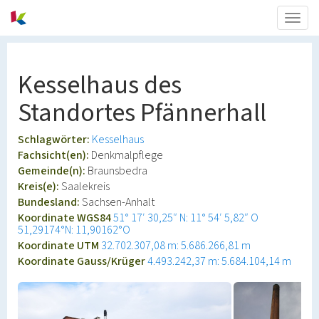
Togg
navig
Kesselhaus des
Standortes Pfännerhall
Schlagwörter:
Kesselhaus
Fachsicht(en):
Denkmalpflege
Gemeinde(n):
Braunsbedra
Kreis(e):
Saalekreis
Bundesland:
Sachsen-Anhalt
Koordinate WGS84
51° 17′ 30,25″ N: 11° 54′ 5,82″ O
51,29174°N: 11,90162°O
Koordinate UTM
32.702.307,08 m: 5.686.266,81 m
Koordinate Gauss/Krüger
4.493.242,37 m: 5.684.104,14 m