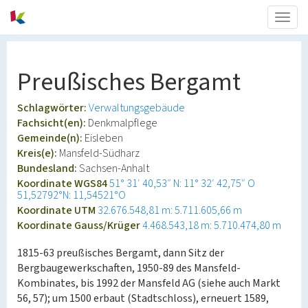
Togg
navig
Preußisches Bergamt
Schlagwörter:
Verwaltungsgebäude
Fachsicht(en):
Denkmalpflege
Gemeinde(n):
Eisleben
Kreis(e):
Mansfeld-Südharz
Bundesland:
Sachsen-Anhalt
Koordinate WGS84
51° 31′ 40,53″ N: 11° 32′ 42,75″ O
51,52792°N: 11,54521°O
Koordinate UTM
32.676.548,81 m: 5.711.605,66 m
Koordinate Gauss/Krüger
4.468.543,18 m: 5.710.474,80 m
1815-63 preußisches Bergamt, dann Sitz der
Bergbaugewerkschaften, 1950-89 des Mansfeld-
Kombinates, bis 1992 der Mansfeld AG (siehe auch Markt
56, 57); um 1500 erbaut (Stadtschloss), erneuert 1589,