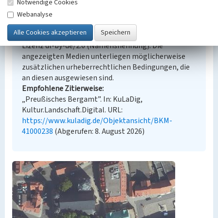
Notwendige Cookies
Empfohlene Zitierweise
Webanalyse
Urheberrechtlicher Hinweis
Der hier präsentierte Inhalt steht unter der freien
Lizenz dl-by-de/2.0 (Namensnennung). Die
angezeigten Medien unterliegen möglicherweise
zusätzlichen urheberrechtlichen Bedingungen, die
an diesen ausgewiesen sind.
Empfohlene Zitierweise
„Preußisches Bergamt”. In: KuLaDig,
Kultur.Landschaft.Digital. URL:
https://www.kuladig.de/Objektansicht/BKM-
41000238
(Abgerufen: 8. August 2026)