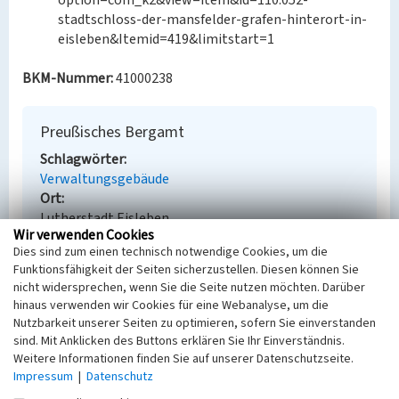
option=com_k2&view=item&id=110:052-
stadtschloss-der-mansfelder-grafen-hinterort-in-
eisleben&Itemid=419&limitstart=1
BKM-Nummer:
41000238
Preußisches Bergamt
Schlagwörter
Verwaltungsgebäude
Ort
Lutherstadt Eisleben
Wir verwenden Cookies
Fachsicht(en)
Dies sind zum einen technisch notwendige Cookies, um die
Denkmalpflege
Funktionsfähigkeit der Seiten sicherzustellen. Diesen können Sie
Erfassungsmaßstab
nicht widersprechen, wenn Sie die Seite nutzen möchten. Darüber
Keine Angabe
hinaus verwenden wir Cookies für eine Webanalyse, um die
Erfassungsmethode
Nutzbarkeit unserer Seiten zu optimieren, sofern Sie einverstanden
Übernahme aus externer Fachdatenbank
sind. Mit Anklicken des Buttons erklären Sie Ihr Einverständnis.
Weitere Informationen finden Sie auf unserer Datenschutzseite.
Impressum
|
Datenschutz