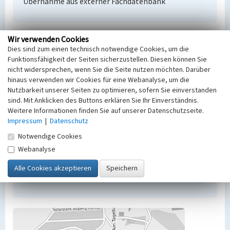
Übernahme aus externer Fachdatenbank
Wir verwenden Cookies
Empfohlene Zitierweise
Dies sind zum einen technisch notwendige Cookies, um die
Funktionsfähigkeit der Seiten sicherzustellen. Diesen können Sie
Urheberrechtlicher Hinweis
nicht widersprechen, wenn Sie die Seite nutzen möchten. Darüber
Der hier präsentierte Inhalt steht unter der freien
hinaus verwenden wir Cookies für eine Webanalyse, um die
Lizenz dl-by-de/2.0 (Namensnennung). Die
Nutzbarkeit unserer Seiten zu optimieren, sofern Sie einverstanden
angezeigten Medien unterliegen möglicherweise
sind. Mit Anklicken des Buttons erklären Sie Ihr Einverständnis.
zusätzlichen urheberrechtlichen Bedingungen, die
Weitere Informationen finden Sie auf unserer Datenschutzseite.
an diesen ausgewiesen sind.
Impressum
|
Datenschutz
Empfohlene Zitierweise
Notwendige Cookies
„Kippe Etzdorf”. In: KuLaDig,
Webanalyse
Kultur.Landschaft.Digital. URL:
https://www.kuladig.de/Objektansicht/BKM-
41000183
(Abgerufen: 9. August 2026)