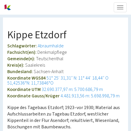
Togg
navig
Kippe Etzdorf
Schlagwörter:
Abraumhalde
Fachsicht(en):
Denkmalpflege
Gemeinde(n):
Teutschenthal
Kreis(e):
Saalekreis
Bundesland:
Sachsen-Anhalt
Koordinate WGS84
51° 25′ 31,31″ N: 11° 44′ 18,44″ O
51,42536°N: 11,73846°O
Koordinate UTM
32.690.377,97 m: 5.700.686,79 m
Koordinate Gauss/Krüger
4.481.913,56 m: 5.698.998,79 m
Kippe des Tagebaus Etzdorf; 1923–vor 1930; Material aus
Aufschlussarbeiten zu Tagebau Etzdorf, westlicher
Kippenteil in der Flur Asendorf; rekultiviert, Wiesenland,
Böschungen mit Baumbewuchs.