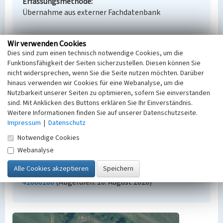
Erfassungsmethode
Übernahme aus externer Fachdatenbank
Wir verwenden Cookies
Dies sind zum einen technisch notwendige Cookies, um die
Empfohlene Zitierweise
Funktionsfähigkeit der Seiten sicherzustellen. Diesen können Sie
Urheberrechtlicher Hinweis
nicht widersprechen, wenn Sie die Seite nutzen möchten. Darüber
hinaus verwenden wir Cookies für eine Webanalyse, um die
Der hier präsentierte Inhalt steht unter der freien
Nutzbarkeit unserer Seiten zu optimieren, sofern Sie einverstanden
Lizenz dl-by-de/2.0 (Namensnennung). Die
sind. Mit Anklicken des Buttons erklären Sie Ihr Einverständnis.
angezeigten Medien unterliegen möglicherweise
Weitere Informationen finden Sie auf unserer Datenschutzseite.
zusätzlichen urheberrechtlichen Bedingungen, die
Impressum
|
Datenschutz
an diesen ausgewiesen sind.
Notwendige Cookies
Empfohlene Zitierweise
„Grube Gute Friederike”. In: KuLaDig,
Webanalyse
Kultur.Landschaft.Digital. URL:
https://www.kuladig.de/Objektansicht/BKM-
41000180
(Abgerufen: 10. August 2026)