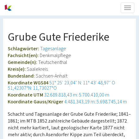
Togg
navig
Grube Gute Friederike
Schlagwörter:
Tagesanlage
Fachsicht(en):
Denkmalpflege
Gemeinde(n):
Teutschenthal
Kreis(e):
Saalekreis
Bundesland:
Sachsen-Anhalt
Koordinate WGS84
51° 25′ 23,04″ N: 11° 43′ 48,97″ O
51,42307°N: 11,73027°O
Koordinate UTM
32.689.818,43 m: 5.700.410,00 m
Koordinate Gauss/Krüger
4.481.343,19 m: 5.698.745,14 m
Schacht und Tagesanlage der Grube Gute Friederike; 1841–
1861; im MTB 1852 zahlreiche Gebäude dargestellt; 1872
nicht mehr kartiert, laut geologischer Karte 1877 nicht
mehr aktiv; durch Asendorfer Kippe zum Teil überdeckt,