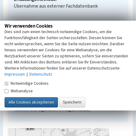
Übernahme aus externer Fachdatenbank
Wir verwenden Cookies
Dies sind zum einen technisch notwendige Cookies, um die
Empfohlene Zitierweise
Funktionsfähigkeit der Seiten sicherzustellen. Diesen können Sie
Urheberrechtlicher Hinweis
nicht widersprechen, wenn Sie die Seite nutzen möchten. Darüber
Der hier präsentierte Inhalt steht unter der freien
hinaus verwenden wir Cookies für eine Webanalyse, um die
Lizenz dl-by-de/2.0 (Namensnennung). Die
Nutzbarkeit unserer Seiten zu optimieren, sofern Sie einverstanden
sind. Mit Anklicken des Buttons erklären Sie Ihr Einverständnis.
angezeigten Medien unterliegen möglicherweise
Weitere Informationen finden Sie auf unserer Datenschutzseite.
zusätzlichen urheberrechtlichen Bedingungen, die
Impressum
|
Datenschutz
an diesen ausgewiesen sind.
Empfohlene Zitierweise
Notwendige Cookies
„Grube Robert, Grube Fürstenberg (ab 1901)”. In:
Webanalyse
KuLaDig, Kultur.Landschaft.Digital. URL:
https://www.kuladig.de/Objektansicht/BKM-
41000142
(Abgerufen: 9. August 2026)