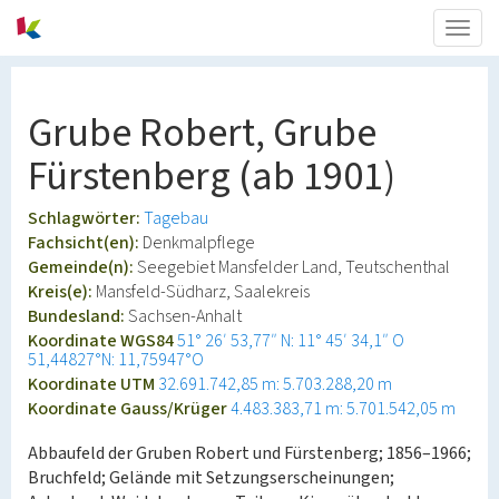
Togg
navig
Grube Robert, Grube
Fürstenberg (ab 1901)
Schlagwörter:
Tagebau
Fachsicht(en):
Denkmalpflege
Gemeinde(n):
Seegebiet Mansfelder Land, Teutschenthal
Kreis(e):
Mansfeld-Südharz, Saalekreis
Bundesland:
Sachsen-Anhalt
Koordinate WGS84
51° 26′ 53,77″ N: 11° 45′ 34,1″ O
51,44827°N: 11,75947°O
Koordinate UTM
32.691.742,85 m: 5.703.288,20 m
Koordinate Gauss/Krüger
4.483.383,71 m: 5.701.542,05 m
Abbaufeld der Gruben Robert und Fürstenberg; 1856–1966;
Bruchfeld; Gelände mit Setzungserscheinungen;