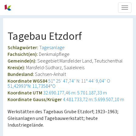
Togg
navig
Tagebau Etzdorf
Schlagwörter:
Tagesanlage
Fachsicht(en):
Denkmalpflege
Gemeinde(n):
Seegebiet Mansfelder Land, Teutschenthal
Kreis(e):
Mansfeld-Südharz, Saalekreis
Bundesland:
Sachsen-Anhalt
Koordinate WGS84
51° 25′ 47,74″ N: 11° 44′ 9,04″ O
51,42993°N: 11,73584°O
Koordinate UTM
32.690.177,46 m: 5.701.187,33 m
Koordinate Gauss/Krüger
4.481.733,72 m: 5.699.507,10 m
Werkstätten des Tagebaus Grube Etzdorf; 1923–1963;
Gleisanlagen und Tagebauwerkstatt; heute
Industriegelände.