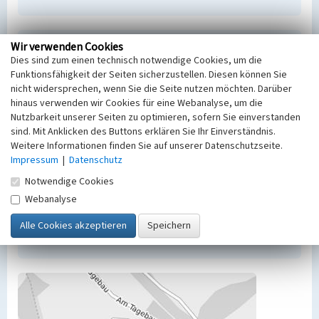
Wir verwenden Cookies
Empfohlene Zitierweise
Dies sind zum einen technisch notwendige Cookies, um die
Urheberrechtlicher Hinweis
Funktionsfähigkeit der Seiten sicherzustellen. Diesen können Sie
Der hier präsentierte Inhalt steht unter der freien
nicht widersprechen, wenn Sie die Seite nutzen möchten. Darüber
hinaus verwenden wir Cookies für eine Webanalyse, um die
Lizenz dl-by-de/2.0 (Namensnennung). Die
Nutzbarkeit unserer Seiten zu optimieren, sofern Sie einverstanden
angezeigten Medien unterliegen möglicherweise
sind. Mit Anklicken des Buttons erklären Sie Ihr Einverständnis.
zusätzlichen urheberrechtlichen Bedingungen, die
Weitere Informationen finden Sie auf unserer Datenschutzseite.
an diesen ausgewiesen sind.
Impressum
|
Datenschutz
Empfohlene Zitierweise
Notwendige Cookies
„Tagebau Etzdorf”. In: KuLaDig,
Kultur.Landschaft.Digital. URL:
Webanalyse
https://www.kuladig.de/Objektansicht/BKM-
41000108
(Abgerufen: 8. August 2026)