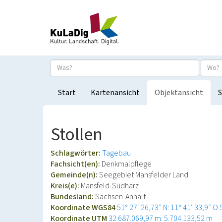
Start
Kartenansicht
Objektansicht
S
Stollen
Schlagwörter:
Tagebau
Fachsicht(en):
Denkmalpflege
Gemeinde(n):
Seegebiet Mansfelder Land
Kreis(e):
Mansfeld-Südharz
Bundesland:
Sachsen-Anhalt
Koordinate WGS84
51° 27′ 26,73″ N: 11° 41′ 33,9″ O
Koordinate UTM
32.687.069,97 m: 5.704.133,52 m