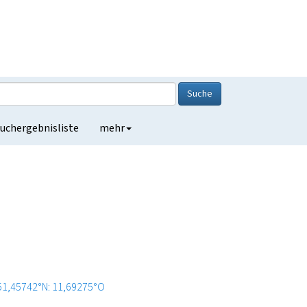
Suche
uchergebnisliste
mehr
51,45742°N: 11,69275°O