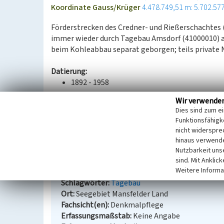
Koordinate Gauss/Krüger
4.478.749,51 m: 5.702.57
Förderstrecken des Credner- und Rießerschachtes 
immer wieder durch Tagebau Amsdorf (41000010) a
beim Kohleabbau separat geborgen; teils private 
Datierung:
1892 - 1958
Wir verwende
Quellen/Literaturangaben:
Dies sind zum e
--
Funktionsfähigke
nicht widerspre
BKM-Nummer:
41000062
hinaus verwende
Nutzbarkeit uns
sind. Mit Anklic
Stollen
Weitere Informa
Schlagwörter
Tagebau
Ort
Seegebiet Mansfelder Land
Fachsicht(en)
Denkmalpflege
Erfassungsmaßstab
Keine Angabe