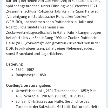
kartiert; betrieben von Carl Wentzel; in Funktion bis 1992;
später abgebrochen; unter Führung von C.Wentzel 1921
Zusammenschluss Rohzuckerfabriken im Raum Halle zur
„Vereinigung mitteldeutscher Rohzuckerfabriken“
(VEMIRO), übernahmen dann Raffinerien in Halle und
Rositz und gründeten gemeinsame
Zuckervertriebsgesellschaft in Halle; Fabrik Langenbogen
belieferte bis zur Schließung 1990 die Zucker-Raffinerie
Halle (VEB „Vorwärts)“, den größten Zuckerbetrieb in der
DDR; Fabrik abgerissen, Erhalt eines Nebengebäudes,
sonst Brachland und Lagerflächen.
Datierung:
1850 - 1992
Bauphase(n): 1850
Quellen/Literaturangaben:
Urmeßtischblatt, 2604 Teutschenthal, 1852; Mtbl.
4536 Schraplau 1903/05 (SLUB), 1912, 1931
Schaal, Dirk: Süsses aus Halle. Geschichte des
Zuckers in der Salzstadt. Mitteldt. Kulturhist. Hefte