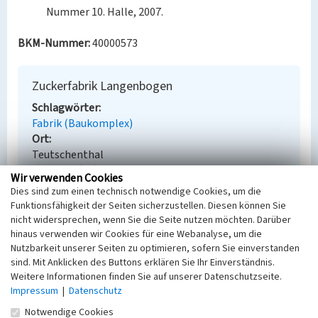
Nummer 10. Halle, 2007.
BKM-Nummer:
40000573
Zuckerfabrik Langenbogen
Schlagwörter
Fabrik (Baukomplex)
Ort
Teutschenthal
Fachsicht(en)
Wir verwenden Cookies
Denkmalpflege
Dies sind zum einen technisch notwendige Cookies, um die
Erfassungsmaßstab
Funktionsfähigkeit der Seiten sicherzustellen. Diesen können Sie
Keine Angabe
nicht widersprechen, wenn Sie die Seite nutzen möchten. Darüber
Erfassungsmethode
hinaus verwenden wir Cookies für eine Webanalyse, um die
Übernahme aus externer Fachdatenbank
Nutzbarkeit unserer Seiten zu optimieren, sofern Sie einverstanden
sind. Mit Anklicken des Buttons erklären Sie Ihr Einverständnis.
Weitere Informationen finden Sie auf unserer Datenschutzseite.
Impressum
|
Datenschutz
Empfohlene Zitierweise
Notwendige Cookies