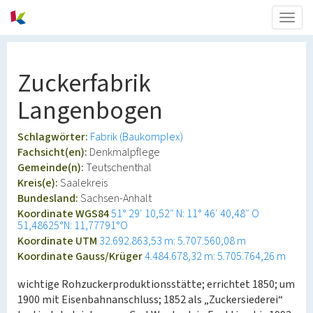
Togg
navig
Zuckerfabrik
Langenbogen
Schlagwörter:
Fabrik (Baukomplex)
Fachsicht(en):
Denkmalpflege
Gemeinde(n):
Teutschenthal
Kreis(e):
Saalekreis
Bundesland:
Sachsen-Anhalt
Koordinate WGS84
51° 29′ 10,52″ N: 11° 46′ 40,48″ O
51,48625°N: 11,77791°O
Koordinate UTM
32.692.863,53 m: 5.707.560,08 m
Koordinate Gauss/Krüger
4.484.678,32 m: 5.705.764,26 m
wichtige Rohzuckerproduktionsstätte; errichtet 1850; um
1900 mit Eisenbahnanschluss; 1852 als „Zuckersiederei“