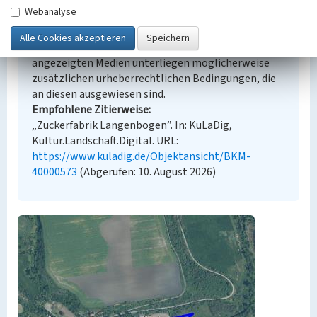
Webanalyse
Urheberrechtlicher Hinweis
Der hier präsentierte Inhalt steht unter der freien
Lizenz dl-by-de/2.0 (Namensnennung). Die
angezeigten Medien unterliegen möglicherweise
zusätzlichen urheberrechtlichen Bedingungen, die
an diesen ausgewiesen sind.
Empfohlene Zitierweise
„Zuckerfabrik Langenbogen”. In: KuLaDig,
Kultur.Landschaft.Digital. URL:
https://www.kuladig.de/Objektansicht/BKM-
40000573
(Abgerufen: 10. August 2026)