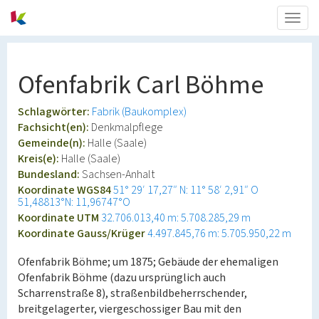
Togg
navig
Ofenfabrik Carl Böhme
Schlagwörter:
Fabrik (Baukomplex)
Fachsicht(en):
Denkmalpflege
Gemeinde(n):
Halle (Saale)
Kreis(e):
Halle (Saale)
Bundesland:
Sachsen-Anhalt
Koordinate WGS84
51° 29′ 17,27″ N: 11° 58′ 2,91″ O
51,48813°N: 11,96747°O
Koordinate UTM
32.706.013,40 m: 5.708.285,29 m
Koordinate Gauss/Krüger
4.497.845,76 m: 5.705.950,22 m
Ofenfabrik Böhme; um 1875; Gebäude der ehemaligen
Ofenfabrik Böhme (dazu ursprünglich auch
Scharrenstraße 8), straßenbildbeherrschender,
breitgelagerter, viergeschossiger Bau mit den