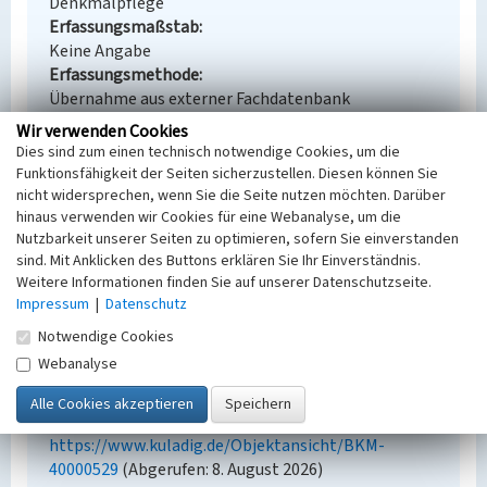
Denkmalpflege
Erfassungsmaßstab
Keine Angabe
Erfassungsmethode
Übernahme aus externer Fachdatenbank
Wir verwenden Cookies
Dies sind zum einen technisch notwendige Cookies, um die
Funktionsfähigkeit der Seiten sicherzustellen. Diesen können Sie
Empfohlene Zitierweise
nicht widersprechen, wenn Sie die Seite nutzen möchten. Darüber
hinaus verwenden wir Cookies für eine Webanalyse, um die
Urheberrechtlicher Hinweis
Nutzbarkeit unserer Seiten zu optimieren, sofern Sie einverstanden
Der hier präsentierte Inhalt steht unter der freien
sind. Mit Anklicken des Buttons erklären Sie Ihr Einverständnis.
Lizenz dl-by-de/2.0 (Namensnennung). Die
Weitere Informationen finden Sie auf unserer Datenschutzseite.
angezeigten Medien unterliegen möglicherweise
Impressum
|
Datenschutz
zusätzlichen urheberrechtlichen Bedingungen, die
Notwendige Cookies
an diesen ausgewiesen sind.
Webanalyse
Empfohlene Zitierweise
„Ofenfabrik Carl Böhme”. In: KuLaDig,
Kultur.Landschaft.Digital. URL:
https://www.kuladig.de/Objektansicht/BKM-
40000529
(Abgerufen: 8. August 2026)