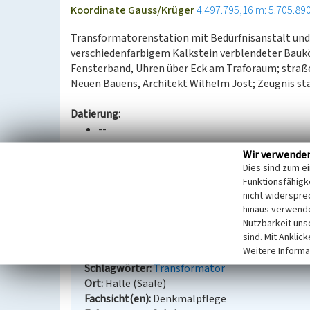
Koordinate Gauss/Krüger
4.497.795,16 m: 5.705.89
Transformatorenstation mit Bedürfnisanstalt und 
verschiedenfarbigem Kalkstein verblendeter Bauk
Fensterband, Uhren über Eck am Traforaum; stra
Neuen Bauens, Architekt Wilhelm Jost; Zeugnis st
Datierung:
--
Wir verwende
Quellen/Literaturangaben:
Dies sind zum e
--
Funktionsfähigke
nicht widerspre
BKM-Nummer:
40000528
hinaus verwende
Nutzbarkeit uns
sind. Mit Anklic
Transformatorenstation mit Bedürfnisansta
Weitere Informa
Schlagwörter
Transformator
Ort
Halle (Saale)
Fachsicht(en)
Denkmalpflege