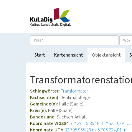
Start
Kartenansicht
Objektansicht
S
Transformatorenstation
Schlagwörter:
Transformator
Fachsicht(en):
Denkmalpflege
Gemeinde(n):
Halle (Saale)
Kreis(e):
Halle (Saale)
Bundesland:
Sachsen-Anhalt
Koordinate WGS84
51° 29′ 15,35″ N: 11° 58′ 0,29″ O
Koordinate UTM
32.705.965,26 m: 5.708.224,01 m