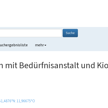
Suche
uchergebnisliste
mehr
 mit Bedürfnisanstalt und Ki
51,4876°N: 11,96675°O