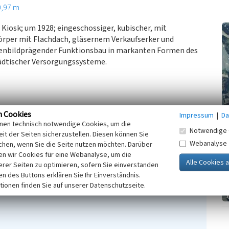
0,97 m
Kiosk; um 1928; eingeschossiger, kubischer, mit
örper mit Flachdach, gläsernem Verkaufserker und
ßenbildprägender Funktionsbau in markanten Formen des
ädtischer Versorgungssysteme.
n Cookies
Impressum
|
Da
inen technisch notwendige Cookies, um die
Notwendige 
it der Seiten sicherzustellen. Diesen können Sie
Webanalyse
chen, wenn Sie die Seite nutzen möchten. Darüber
n wir Cookies für eine Webanalyse, um die
erer Seiten zu optimieren, sofern Sie einverstanden
ken des Buttons erklären Sie Ihr Einverständnis.
lt und Kiosk
tionen finden Sie auf unserer Datenschutzseite.