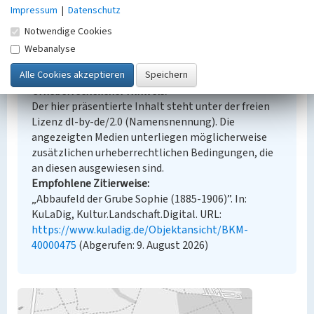
Übernahme aus externer Fachdatenbank
Impressum
|
Datenschutz
Notwendige Cookies
Webanalyse
Empfohlene Zitierweise
Urheberrechtlicher Hinweis
Der hier präsentierte Inhalt steht unter der freien
Lizenz dl-by-de/2.0 (Namensnennung). Die
angezeigten Medien unterliegen möglicherweise
zusätzlichen urheberrechtlichen Bedingungen, die
an diesen ausgewiesen sind.
Empfohlene Zitierweise
„Abbaufeld der Grube Sophie (1885-1906)”. In:
KuLaDig, Kultur.Landschaft.Digital. URL:
https://www.kuladig.de/Objektansicht/BKM-
40000475
(Abgerufen: 9. August 2026)