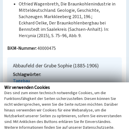
Otfried Wagenbreth, Die Braunkohlenindustrie in
Mitteldeutschland. Geologie, Geschichte,
Sachzeugen. Markkleeberg 2011, 196.;
Eckhard Oelke, Der Braunkohlenbergbau bei
Bennstedt im Saalekreis (Sachsen-Anhalt). In:
Hercynia (2015), S. 75–96, Abb. 9.
BKM-Nummer:
40000475
Abbaufeld der Grube Sophie (1885-1906)
Schlagwörter
Tagebau
Ort
Wir verwenden Cookies
Dies sind zum einen technisch notwendige Cookies, um die
Salzatal
Funktionsfähigkeit der Seiten sicherzustellen. Diesen können Sie
Fachsicht(en)
nicht widersprechen, wenn Sie die Seite nutzen möchten. Darüber
Denkmalpflege
hinaus verwenden wir Cookies für eine Webanalyse, um die
Erfassungsmaßstab
Nutzbarkeit unserer Seiten zu optimieren, sofern Sie einverstanden
Keine Angabe
sind. Mit Anklicken des Buttons erklären Sie Ihr Einverständnis.
Erfassungsmethode
Weitere Informationen finden Sie auf unserer Datenschutzseite.