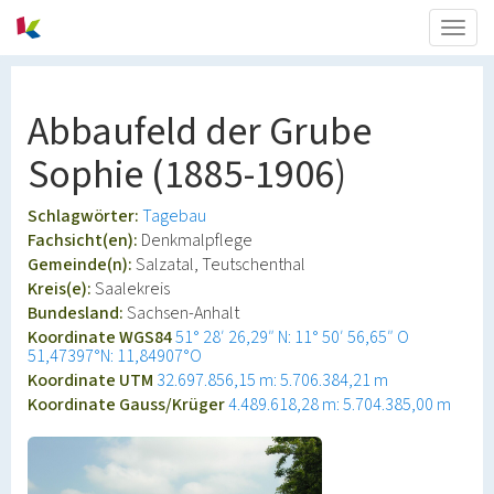
Togg
navig
Abbaufeld der Grube
Sophie (1885-1906)
Schlagwörter:
Tagebau
Fachsicht(en):
Denkmalpflege
Gemeinde(n):
Salzatal, Teutschenthal
Kreis(e):
Saalekreis
Bundesland:
Sachsen-Anhalt
Koordinate WGS84
51° 28′ 26,29″ N: 11° 50′ 56,65″ O
51,47397°N: 11,84907°O
Koordinate UTM
32.697.856,15 m: 5.706.384,21 m
Koordinate Gauss/Krüger
4.489.618,28 m: 5.704.385,00 m