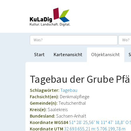
Start
Kartenansicht
Objektansicht
S
Tagebau der Grube Pfä
Schlagwörter:
Tagebau
Fachsicht(en):
Denkmalpflege
Gemeinde(n):
Teutschenthal
Kreis(e):
Saalekreis
Bundesland:
Sachsen-Anhalt
Koordinate WGS84
51° 28′ 25,56″ N: 11° 47′ 18,8″ O
Koordinate UTM
32.693.655,21 m: 5.706.199,78 m