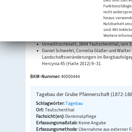
Dies sind zum e
zwischenzeitlich als militärisches Gelände bebaut
Funktionsfähigke
nicht widerspre
hinaus verwende
Datierung:
Nutzbarkeit uns
1872 - 1882
sind. Mit Anklic
Weitere Informa
Quellen/Literaturangaben:
Urmeßtischblatt, 2604 Teutschenthal, von 18
Daniel Schwefel, Cornelia Gläßer und Walte
Landschaftsveränderungen im Bergbaufolgeg
Hercynia 45 (Halle 2012) 9–31.
BKM-Nummer:
40000444
Tagebau der Grube Pfännerschaft (1872-18
Schlagwörter
Tagebau
Ort
Teutschenthal
Fachsicht(en)
Denkmalpflege
Erfassungsmaßstab
Keine Angabe
Erfassungsmethode
Übernahme aus externer 