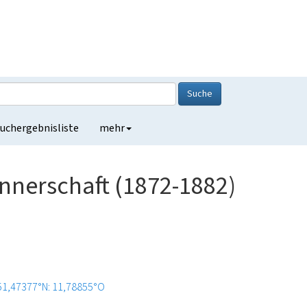
Suche
uchergebnisliste
mehr
nnerschaft (1872-1882)
51,47377°N: 11,78855°O