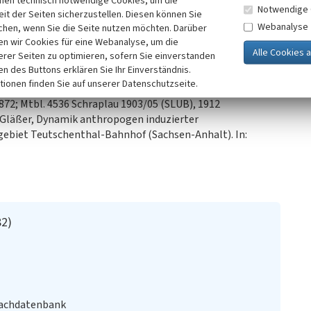
inen technisch notwendige Cookies, um die
Notwendige 
, heute Solaranlage.
it der Seiten sicherzustellen. Diesen können Sie
Webanalyse
chen, wenn Sie die Seite nutzen möchten. Darüber
n wir Cookies für eine Webanalyse, um die
erer Seiten zu optimieren, sofern Sie einverstanden
ken des Buttons erklären Sie Ihr Einverständnis.
tionen finden Sie auf unserer Datenschutzseite.
72; Mtbl. 4536 Schraplau 1903/05 (SLUB), 1912
r Gläßer, Dynamik anthropogen induzierter
ebiet Teutschenthal-Bahnhof (Sachsen-Anhalt). In:
82)
Fachdatenbank