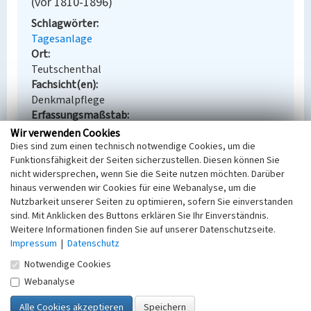
(vor 1810-1896)
Schlagwörter
Tagesanlage
Ort
Teutschenthal
Fachsicht(en)
Denkmalpflege
Erfassungsmaßstab
Keine Angabe
Wir verwenden Cookies
Erfassungsmethode
Dies sind zum einen technisch notwendige Cookies, um die
Funktionsfähigkeit der Seiten sicherzustellen. Diesen können Sie
Übernahme aus externer Fachdatenbank
nicht widersprechen, wenn Sie die Seite nutzen möchten. Darüber
hinaus verwenden wir Cookies für eine Webanalyse, um die
Nutzbarkeit unserer Seiten zu optimieren, sofern Sie einverstanden
sind. Mit Anklicken des Buttons erklären Sie Ihr Einverständnis.
Empfohlene Zitierweise
Weitere Informationen finden Sie auf unserer Datenschutzseite.
Impressum
|
Datenschutz
Urheberrechtlicher Hinweis
Der hier präsentierte Inhalt steht unter der freien
Notwendige Cookies
Lizenz dl-by-de/2.0 (Namensnennung). Die
Webanalyse
angezeigten Medien unterliegen möglicherweise
zusätzlichen urheberrechtlichen Bedingungen, die