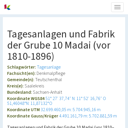
Togg
navig
Tagesanlagen und Fabrik
der Grube 10 Madai (vor
1810-1896)
Schlagwörter:
Tagesanlage
Fachsicht(en):
Denkmalpflege
Gemeinde(n):
Teutschenthal
Kreis(e):
Saalekreis
Bundesland:
Sachsen-Anhalt
Koordinate WGS84
51° 27′ 37,74″ N: 11° 52′ 16,76″ O
51,46048°N: 11,87132°O
Koordinate UTM
32.699.460,05 m: 5.704.945,16 m
Koordinate Gauss/Krüger
4.491.161,79 m: 5.702.881,59 m
Tagesanlagen und Fabrik der Grube 10 Madai (vor 1810–