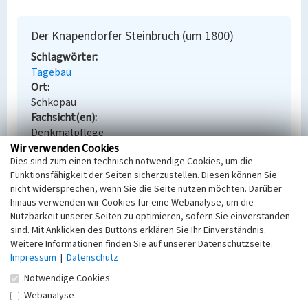
Der Knapendorfer Steinbruch (um 1800)
Schlagwörter
Tagebau
Ort
Schkopau
Fachsicht(en)
Denkmalpflege
Erfassungsmaßstab
Wir verwenden Cookies
Dies sind zum einen technisch notwendige Cookies, um die
Keine Angabe
Funktionsfähigkeit der Seiten sicherzustellen. Diesen können Sie
Erfassungsmethode
nicht widersprechen, wenn Sie die Seite nutzen möchten. Darüber
Übernahme aus externer Fachdatenbank
hinaus verwenden wir Cookies für eine Webanalyse, um die
Nutzbarkeit unserer Seiten zu optimieren, sofern Sie einverstanden
sind. Mit Anklicken des Buttons erklären Sie Ihr Einverständnis.
Weitere Informationen finden Sie auf unserer Datenschutzseite.
Empfohlene Zitierweise
Impressum
|
Datenschutz
Urheberrechtlicher Hinweis
Notwendige Cookies
Der hier präsentierte Inhalt steht unter der freien
Webanalyse
Lizenz dl-by-de/2.0 (Namensnennung). Die