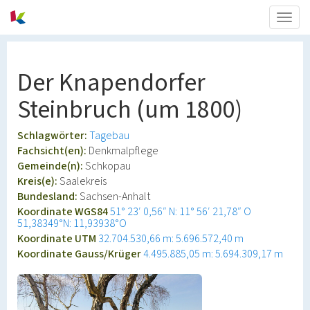
Togg
navig
Der Knapendorfer
Steinbruch (um 1800)
Schlagwörter:
Tagebau
Fachsicht(en):
Denkmalpflege
Gemeinde(n):
Schkopau
Kreis(e):
Saalekreis
Bundesland:
Sachsen-Anhalt
Koordinate WGS84
51° 23′ 0,56″ N: 11° 56′ 21,78″ O
51,38349°N: 11,93938°O
Koordinate UTM
32.704.530,66 m: 5.696.572,40 m
Koordinate Gauss/Krüger
4.495.885,05 m: 5.694.309,17 m