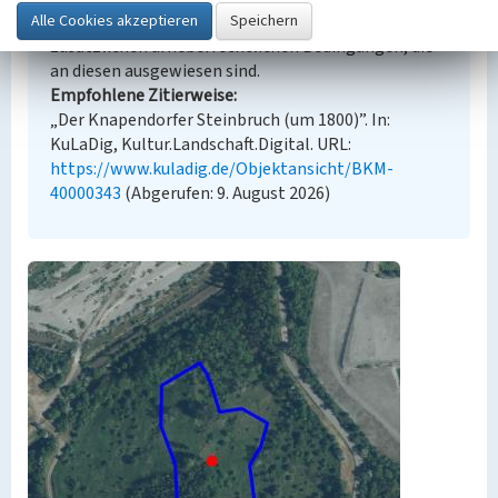
angezeigten Medien unterliegen möglicherweise
zusätzlichen urheberrechtlichen Bedingungen, die
an diesen ausgewiesen sind.
Empfohlene Zitierweise
„Der Knapendorfer Steinbruch (um 1800)”. In:
KuLaDig, Kultur.Landschaft.Digital. URL:
https://www.kuladig.de/Objektansicht/BKM-
40000343
(Abgerufen: 9. August 2026)