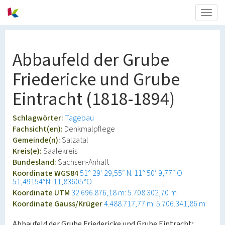
Togg
navig
Abbaufeld der Grube
Friedericke und Grube
Eintracht (1818-1894)
Schlagwörter:
Tagebau
Fachsicht(en):
Denkmalpflege
Gemeinde(n):
Salzatal
Kreis(e):
Saalekreis
Bundesland:
Sachsen-Anhalt
Koordinate WGS84
51° 29′ 29,55″ N: 11° 50′ 9,77″ O
51,49154°N: 11,83605°O
Koordinate UTM
32.696.876,18 m: 5.708.302,70 m
Koordinate Gauss/Krüger
4.488.717,77 m: 5.706.341,86 m
Abbaufeld der Grube Friedericke und Grube Eintracht;