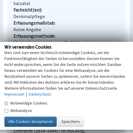
Salzatal
Fachsicht(en)
Denkmalpflege
Erfassungsmaßstab
Keine Angabe
Erfassungsmethode
Übernahme aus externer Fachdatenbank
Wir verwenden Cookies
Dies sind zum einen technisch notwendige Cookies, um die
Funktionsfähigkeit der Seiten sicherzustellen. Diesen können Sie
nicht widersprechen, wenn Sie die Seite nutzen möchten. Darüber
Empfohlene Zitierweise
hinaus verwenden wir Cookies für eine Webanalyse, um die
Nutzbarkeit unserer Seiten zu optimieren, sofern Sie einverstanden
Urheberrechtlicher Hinweis
sind. Mit Anklicken des Buttons erklären Sie Ihr Einverständnis.
Der hier präsentierte Inhalt steht unter der freien
Weitere Informationen finden Sie auf unserer Datenschutzseite.
Lizenz dl-by-de/2.0 (Namensnennung). Die
Impressum
|
Datenschutz
angezeigten Medien unterliegen möglicherweise
Notwendige Cookies
zusätzlichen urheberrechtlichen Bedingungen, die
Webanalyse
an diesen ausgewiesen sind.
Empfohlene Zitierweise
„Abbaufeld der Grube Friedericke und Grube
Eintracht (1818-1894)”. In: KuLaDig,