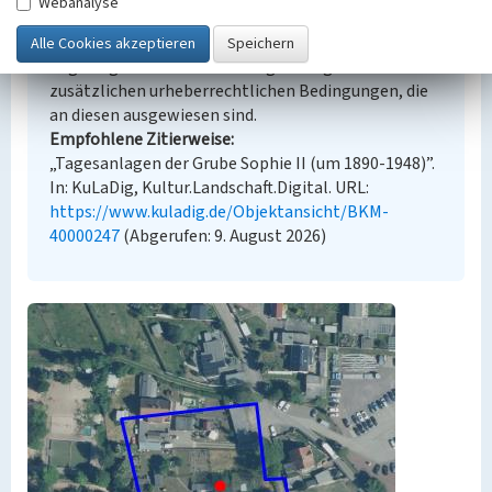
Webanalyse
Der hier präsentierte Inhalt steht unter der freien
Lizenz dl-by-de/2.0 (Namensnennung). Die
angezeigten Medien unterliegen möglicherweise
zusätzlichen urheberrechtlichen Bedingungen, die
an diesen ausgewiesen sind.
Empfohlene Zitierweise
„Tagesanlagen der Grube Sophie II (um 1890-1948)”.
In: KuLaDig, Kultur.Landschaft.Digital. URL:
https://www.kuladig.de/Objektansicht/BKM-
40000247
(Abgerufen: 9. August 2026)