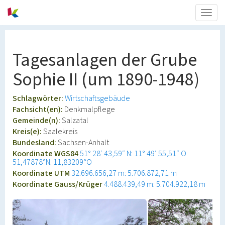
Togg
navig
Tagesanlagen der Grube
Sophie II (um 1890-1948)
Schlagwörter:
Wirtschaftsgebäude
Fachsicht(en):
Denkmalpflege
Gemeinde(n):
Salzatal
Kreis(e):
Saalekreis
Bundesland:
Sachsen-Anhalt
Koordinate WGS84
51° 28′ 43,59″ N: 11° 49′ 55,51″ O
51,47878°N: 11,83209°O
Koordinate UTM
32.696.656,27 m: 5.706.872,71 m
Koordinate Gauss/Krüger
4.488.439,49 m: 5.704.922,18 m