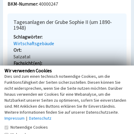
BKM-Nummer:
40000247
Tagesanlagen der Grube Sophie II (um 1890-
1948)
Schlagwörter
Wirtschaftsgebäude
Ort
Salzatal
Fachsicht(en)
Denkmalpflege
Wir verwenden Cookies
Erfassungsmaßstab
Dies sind zum einen technisch notwendige Cookies, um die
Funktionsfähigkeit der Seiten sicherzustellen. Diesen können Sie
Keine Angabe
nicht widersprechen, wenn Sie die Seite nutzen möchten. Darüber
Erfassungsmethode
hinaus verwenden wir Cookies für eine Webanalyse, um die
Übernahme aus externer Fachdatenbank
Nutzbarkeit unserer Seiten zu optimieren, sofern Sie einverstanden
sind. Mit Anklicken des Buttons erklären Sie Ihr Einverständnis.
Weitere Informationen finden Sie auf unserer Datenschutzseite.
Impressum
|
Datenschutz
Empfohlene Zitierweise
Notwendige Cookies
Urheberrechtlicher Hinweis