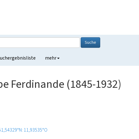
Suche
uchergebnisliste
mehr
e Ferdinande (1845-1932)
51,54329°N: 11,93535°O