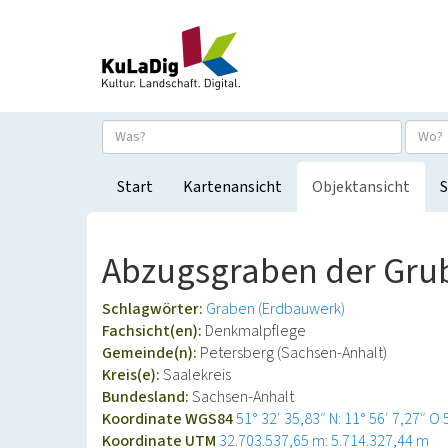
Start
Kartenansicht
Objektansicht
S
Abzugsgraben der Grub
Schlagwörter:
Graben (Erdbauwerk)
Fachsicht(en):
Denkmalpflege
Gemeinde(n):
Petersberg (Sachsen-Anhalt)
Kreis(e):
Saalekreis
Bundesland:
Sachsen-Anhalt
Koordinate WGS84
51° 32′ 35,83″ N: 11° 56′ 7,27″ O
Koordinate UTM
32.703.537,65 m: 5.714.327,44 m