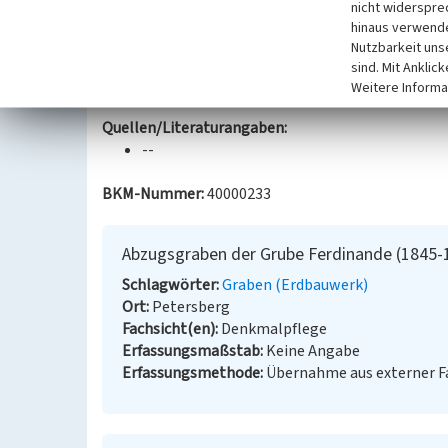
nicht widerspre
ockerbraunes, eisenhaltiges Wasser.
hinaus verwende
Nutzbarkeit uns
Datierung:
sind. Mit Anklic
1845 - 1932
Weitere Informa
Quellen/Literaturangaben:
--
BKM-Nummer:
40000233
Abzugsgraben der Grube Ferdinande (1845-
Schlagwörter
Graben (Erdbauwerk)
Ort
Petersberg
Fachsicht(en)
Denkmalpflege
Erfassungsmaßstab
Keine Angabe
Erfassungsmethode
Übernahme aus externer 