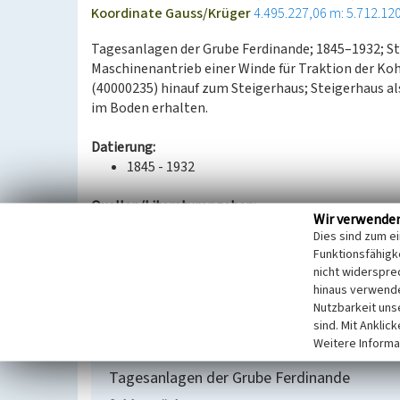
Koordinate Gauss/Krüger
4.495.227,06 m: 5.712.12
Tagesanlagen der Grube Ferdinande; 1845–1932; St
Maschinenantrieb einer Winde für Traktion der Ko
(40000235) hinauf zum Steigerhaus; Steigerhaus 
im Boden erhalten.
Datierung:
1845 - 1932
Quellen/Literaturangaben:
Wir verwende
Preußisches Urmeßtischblatt 2532 Petersbe
Dies sind zum e
1874 (geol.), 1908 (geol.), Mtbl. 4437 Halle-
Funktionsfähigke
Otfried Wagenbreth, Die Braunkohlenindustri
nicht widerspre
Markkleeberg 2011, 194.
hinaus verwende
Nutzbarkeit uns
BKM-Nummer:
40000228
sind. Mit Anklic
Weitere Informa
Tagesanlagen der Grube Ferdinande