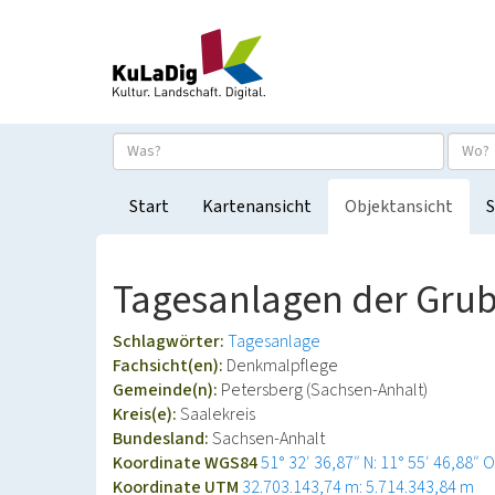
Start
Kartenansicht
Objektansicht
S
Tagesanlagen der Gru
Schlagwörter:
Tagesanlage
Fachsicht(en):
Denkmalpflege
Gemeinde(n):
Petersberg (Sachsen-Anhalt)
Kreis(e):
Saalekreis
Bundesland:
Sachsen-Anhalt
Koordinate WGS84
51° 32′ 36,87″ N: 11° 55′ 46,88″ O
Koordinate UTM
32.703.143,74 m: 5.714.343,84 m