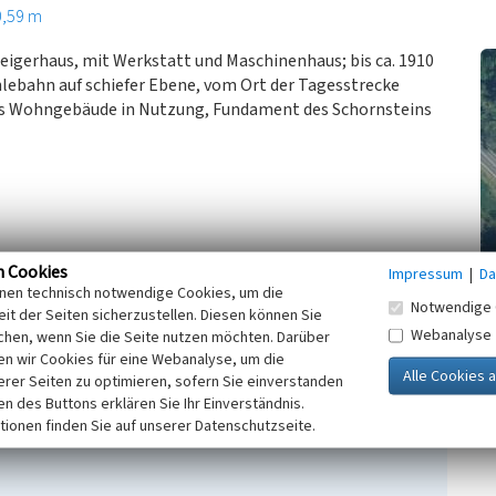
0,59 m
eigerhaus, mit Werkstatt und Maschinenhaus; bis ca. 1910
hlebahn auf schiefer Ebene, vom Ort der Tagesstrecke
als Wohngebäude in Nutzung, Fundament des Schornsteins
n Cookies
Impressum
|
Da
rg 1852, 1876; Geologische Grundkarte Gröbzig/Trotha
inen technisch notwendige Cookies, um die
Trotha 1903/05 (SLUB), 1912, 1931
Notwendige 
it der Seiten sicherzustellen. Diesen können Sie
e in Mitteldeutschland: Geologie, Geschichte, Sachzeugen.
Webanalyse
chen, wenn Sie die Seite nutzen möchten. Darüber
n wir Cookies für eine Webanalyse, um die
erer Seiten zu optimieren, sofern Sie einverstanden
ken des Buttons erklären Sie Ihr Einverständnis.
tionen finden Sie auf unserer Datenschutzseite.