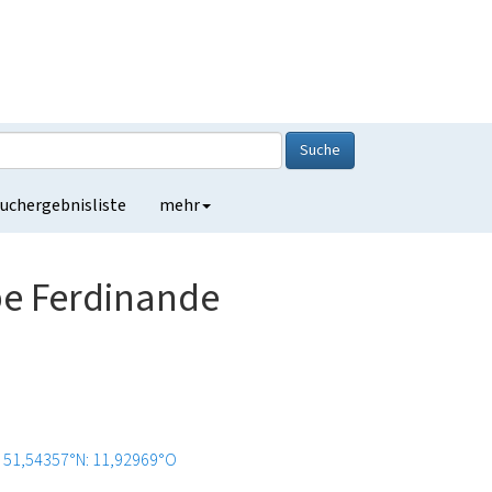
Suche
uchergebnisliste
mehr
be Ferdinande
51,54357°N: 11,92969°O