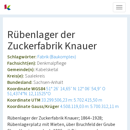
Togg
navig
Rübenlager der
Zuckerfabrik Knauer
Schlagwörter:
Fabrik (Baukomplex)
Fachsicht(en):
Denkmalpflege
Gemeinde(n):
Kabelsketal
Kreis(e):
Saalekreis
Bundesland:
Sachsen-Anhalt
Koordinate WGS84
51° 26′ 14,65″ N: 12° 06′ 54,9″ O
51,4374°N: 12,11525°O
Koordinate UTM
33.299.506,23 m: 5.702.415,50 m
Koordinate Gauss/Krüger
4.508.119,03 m: 5.700.312,11 m
Rübenlager der Zuckerfabrik Knauer; 1864–1928;
Rübenlagerplatz mit Mieten, über Bruchfeld der Grube