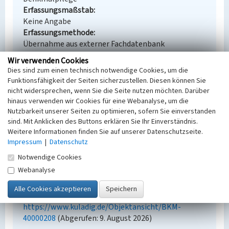
Erfassungsmaßstab
Keine Angabe
Erfassungsmethode
Übernahme aus externer Fachdatenbank
Wir verwenden Cookies
Dies sind zum einen technisch notwendige Cookies, um die
Funktionsfähigkeit der Seiten sicherzustellen. Diesen können Sie
Empfohlene Zitierweise
nicht widersprechen, wenn Sie die Seite nutzen möchten. Darüber
hinaus verwenden wir Cookies für eine Webanalyse, um die
Urheberrechtlicher Hinweis
Nutzbarkeit unserer Seiten zu optimieren, sofern Sie einverstanden
Der hier präsentierte Inhalt steht unter der freien
sind. Mit Anklicken des Buttons erklären Sie Ihr Einverständnis.
Lizenz dl-by-de/2.0 (Namensnennung). Die
Weitere Informationen finden Sie auf unserer Datenschutzseite.
angezeigten Medien unterliegen möglicherweise
Impressum
|
Datenschutz
zusätzlichen urheberrechtlichen Bedingungen, die
Notwendige Cookies
an diesen ausgewiesen sind.
Webanalyse
Empfohlene Zitierweise
„Rübenlager der Zuckerfabrik Knauer”. In: KuLaDig,
Kultur.Landschaft.Digital. URL:
https://www.kuladig.de/Objektansicht/BKM-
40000208
(Abgerufen: 9. August 2026)