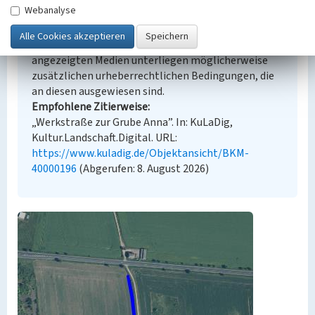
Webanalyse
Urheberrechtlicher Hinweis
Der hier präsentierte Inhalt steht unter der freien
Lizenz dl-by-de/2.0 (Namensnennung). Die
angezeigten Medien unterliegen möglicherweise
zusätzlichen urheberrechtlichen Bedingungen, die
an diesen ausgewiesen sind.
Empfohlene Zitierweise
„Werkstraße zur Grube Anna”. In: KuLaDig,
Kultur.Landschaft.Digital. URL:
https://www.kuladig.de/Objektansicht/BKM-
40000196
(Abgerufen: 8. August 2026)