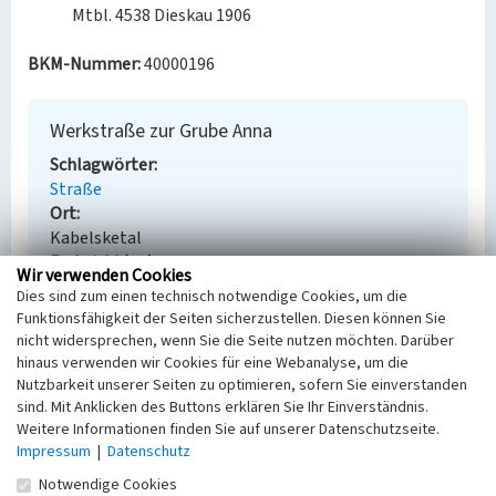
Mtbl. 4538 Dieskau 1906
BKM-Nummer:
40000196
Werkstraße zur Grube Anna
Schlagwörter
Straße
Ort
Kabelsketal
Fachsicht(en)
Wir verwenden Cookies
Denkmalpflege
Dies sind zum einen technisch notwendige Cookies, um die
Erfassungsmaßstab
Funktionsfähigkeit der Seiten sicherzustellen. Diesen können Sie
Keine Angabe
nicht widersprechen, wenn Sie die Seite nutzen möchten. Darüber
Erfassungsmethode
hinaus verwenden wir Cookies für eine Webanalyse, um die
Übernahme aus externer Fachdatenbank
Nutzbarkeit unserer Seiten zu optimieren, sofern Sie einverstanden
sind. Mit Anklicken des Buttons erklären Sie Ihr Einverständnis.
Weitere Informationen finden Sie auf unserer Datenschutzseite.
Impressum
|
Datenschutz
Empfohlene Zitierweise
Notwendige Cookies