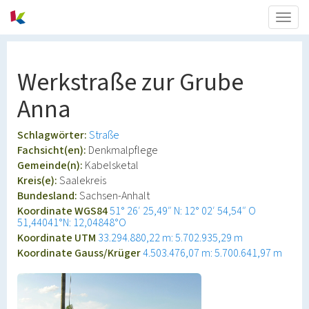
Togg
navig
Werkstraße zur Grube
Anna
Schlagwörter:
Straße
Fachsicht(en):
Denkmalpflege
Gemeinde(n):
Kabelsketal
Kreis(e):
Saalekreis
Bundesland:
Sachsen-Anhalt
Koordinate WGS84
51° 26′ 25,49″ N: 12° 02′ 54,54″ O
51,44041°N: 12,04848°O
Koordinate UTM
33.294.880,22 m: 5.702.935,29 m
Koordinate Gauss/Krüger
4.503.476,07 m: 5.700.641,97 m