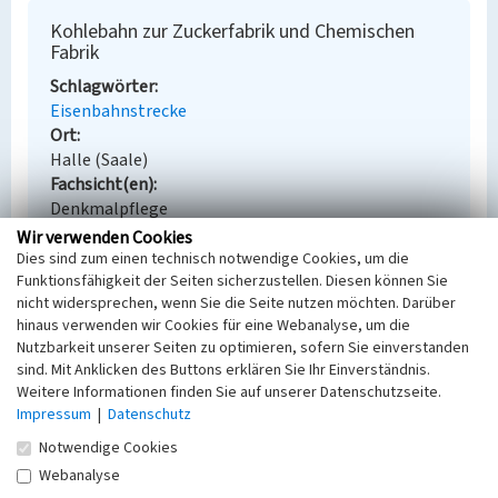
Kohlebahn zur Zuckerfabrik und Chemischen
Fabrik
Schlagwörter
Eisenbahnstrecke
Ort
Halle (Saale)
Fachsicht(en)
Denkmalpflege
Erfassungsmaßstab
Wir verwenden Cookies
Keine Angabe
Dies sind zum einen technisch notwendige Cookies, um die
Funktionsfähigkeit der Seiten sicherzustellen. Diesen können Sie
Erfassungsmethode
nicht widersprechen, wenn Sie die Seite nutzen möchten. Darüber
Übernahme aus externer Fachdatenbank
hinaus verwenden wir Cookies für eine Webanalyse, um die
Nutzbarkeit unserer Seiten zu optimieren, sofern Sie einverstanden
sind. Mit Anklicken des Buttons erklären Sie Ihr Einverständnis.
Weitere Informationen finden Sie auf unserer Datenschutzseite.
Empfohlene Zitierweise
Impressum
|
Datenschutz
Urheberrechtlicher Hinweis
Notwendige Cookies
Der hier präsentierte Inhalt steht unter der freien
Webanalyse
Lizenz dl-by-de/2.0 (Namensnennung). Die