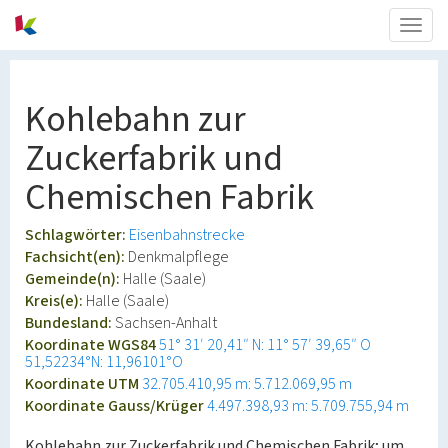
Togg
navig
Kohlebahn zur
Zuckerfabrik und
Chemischen Fabrik
Schlagwörter:
Eisenbahnstrecke
Fachsicht(en):
Denkmalpflege
Gemeinde(n):
Halle (Saale)
Kreis(e):
Halle (Saale)
Bundesland:
Sachsen-Anhalt
Koordinate WGS84
51° 31′ 20,41″ N: 11° 57′ 39,65″ O
51,52234°N: 11,96101°O
Koordinate UTM
32.705.410,95 m: 5.712.069,95 m
Koordinate Gauss/Krüger
4.497.398,93 m: 5.709.755,94 m
Kohlebahn zur Zuckerfabrik und Chemischen Fabrik; um