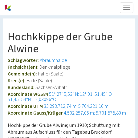
Togg
navig
Hochkkippe der Grube
Alwine
Schlagwörter:
Abraumhalde
Fachsicht(en):
Denkmalpflege
Gemeinde(n):
Halle (Saale)
Kreis(e):
Halle (Saale)
Bundesland:
Sachsen-Anhalt
Koordinate WGS84
51° 27′ 5,53″ N: 12° 01′ 51,45″ O
51,45154°N: 12,03096°O
Koordinate UTM
33.293.712,74 m: 5.704.221,16 m
Koordinate Gauss/Krüger
4.502.257,05 m: 5.701.878,80 m
Hochkippe der Grube Alwine; um 1910; Schüttung mit
Abraum aus Aufschluss für den Tagebau Bruckdorf