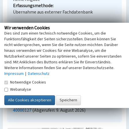
Erfassungsmethode
Übernahme aus externer Fachdatenbank
Wir verwenden Cookies
Dies sind zum einen technisch notwendige Cookies, um die
Empfohlene Zitierweise
Funktionsfähigkeit der Seiten sicherzustellen. Diesen können Sie
nicht widersprechen, wenn Sie die Seite nutzen möchten. Darüber
Urheberrechtlicher Hinweis
hinaus verwenden wir Cookies für eine Webanalyse, um die
Der hier präsentierte Inhalt steht unter der freien
Nutzbarkeit unserer Seiten zu optimieren, sofern Sie einverstanden
Lizenz dl-by-de/2.0 (Namensnennung). Die
sind. Mit Anklicken des Buttons erklären Sie Ihr Einverständnis.
angezeigten Medien unterliegen möglicherweise
Weitere Informationen finden Sie auf unserer Datenschutzseite.
zusätzlichen urheberrechtlichen Bedingungen, die
Impressum
|
Datenschutz
an diesen ausgewiesen sind.
Notwendige Cookies
Empfohlene Zitierweise
Webanalyse
„Hochkkippe der Grube Alwine”. In: KuLaDig,
Kultur.Landschaft.Digital. URL:
https://www.kuladig.de/Objektansicht/BKM-
40000127
(Abgerufen: 9. August 2026)