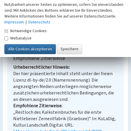
Nutzbarkeit unserer Seiten zu optimieren, sofern Sie einverstanden
Denkmalpflege
sind. Mit Anklicken des Buttons erklären Sie Ihr Einverständnis.
Erfassungsmaßstab
Weitere Informationen finden Sie auf unserer Datenschutzseite.
Keine Angabe
Impressum
|
Datenschutz
Erfassungsmethode
Notwendige Cookies
Übernahme aus externer Fachdatenbank
Webanalyse
Empfohlene Zitierweise
Urheberrechtlicher Hinweis
Der hier präsentierte Inhalt steht unter der freien
Lizenz dl-by-de/2.0 (Namensnennung). Die
angezeigten Medien unterliegen möglicherweise
zusätzlichen urheberrechtlichen Bedingungen, die
an diesen ausgewiesen sind.
Empfohlene Zitierweise
„Restloch des Kalksteinbruches für die erste
Nietlebener Zementfabrik (Graebsee)”. In: KuLaDig,
Kultur.Landschaft.Digital. URL: