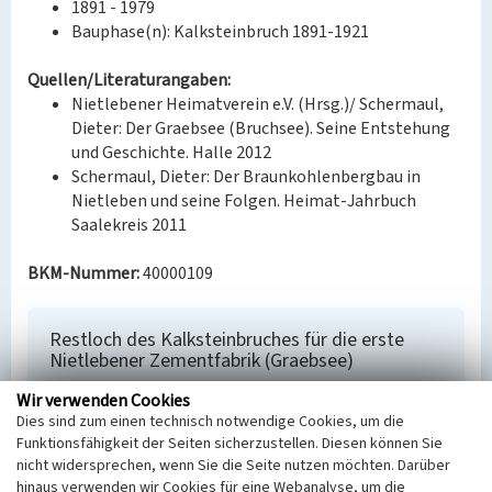
1891 - 1979
Bauphase(n): Kalksteinbruch 1891-1921
Quellen/Literaturangaben:
Nietlebener Heimatverein e.V. (Hrsg.)/ Schermaul,
Dieter: Der Graebsee (Bruchsee). Seine Entstehung
und Geschichte. Halle 2012
Schermaul, Dieter: Der Braunkohlenbergbau in
Nietleben und seine Folgen. Heimat-Jahrbuch
Saalekreis 2011
BKM-Nummer:
40000109
Restloch des Kalksteinbruches für die erste
Nietlebener Zementfabrik (Graebsee)
Schlagwörter
Wir verwenden Cookies
Tagebau
Dies sind zum einen technisch notwendige Cookies, um die
Ort
Funktionsfähigkeit der Seiten sicherzustellen. Diesen können Sie
nicht widersprechen, wenn Sie die Seite nutzen möchten. Darüber
Halle (Saale)
hinaus verwenden wir Cookies für eine Webanalyse, um die
Fachsicht(en)