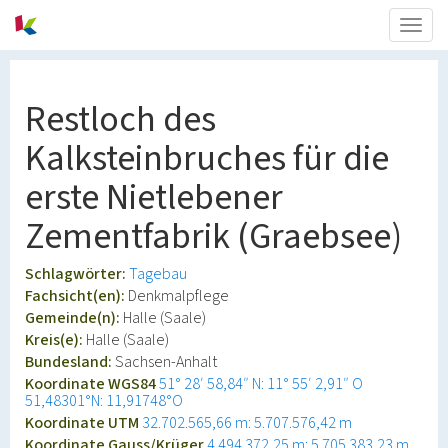
Togg
navig
Restloch des
Kalksteinbruches für die
erste Nietlebener
Zementfabrik (Graebsee)
Schlagwörter:
Tagebau
Fachsicht(en):
Denkmalpflege
Gemeinde(n):
Halle (Saale)
Kreis(e):
Halle (Saale)
Bundesland:
Sachsen-Anhalt
Koordinate WGS84
51° 28′ 58,84″ N: 11° 55′ 2,91″ O
51,48301°N: 11,91748°O
Koordinate UTM
32.702.565,66 m: 5.707.576,42 m
Koordinate Gauss/Krüger
4.494.372,25 m: 5.705.383,23 m