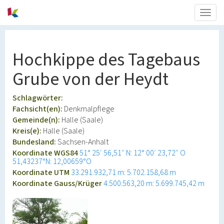
Togg
navig
Hochkippe des Tagebaus
Grube von der Heydt
Schlagwörter:
Fachsicht(en):
Denkmalpflege
Gemeinde(n):
Halle (Saale)
Kreis(e):
Halle (Saale)
Bundesland:
Sachsen-Anhalt
Koordinate WGS84
51° 25′ 56,51″ N: 12° 00′ 23,72″ O
51,43237°N: 12,00659°O
Koordinate UTM
33.291.932,71 m: 5.702.158,68 m
Koordinate Gauss/Krüger
4.500.563,20 m: 5.699.745,42 m