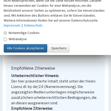
nicht widersprechen, wenn Sie die Seite nutzen möchten. Darüber
Schlagwörter
hinaus verwenden wir Cookies für eine Webanalyse, um die
Ort
Nutzbarkeit unserer Seiten zu optimieren, sofern Sie einverstanden
Halle (Saale)
sind. Mit Anklicken des Buttons erklären Sie Ihr Einverständnis.
Fachsicht(en)
Weitere Informationen finden Sie auf unserer Datenschutzseite.
Denkmalpflege
Impressum
|
Datenschutz
Erfassungsmaßstab
Notwendige Cookies
Keine Angabe
Webanalyse
Erfassungsmethode
Übernahme aus externer Fachdatenbank
Empfohlene Zitierweise
Urheberrechtlicher Hinweis
Der hier präsentierte Inhalt steht unter der freien
Lizenz dl-by-de/2.0 (Namensnennung). Die
angezeigten Medien unterliegen möglicherweise
zusätzlichen urheberrechtlichen Bedingungen, die
an diesen ausgewiesen sind.
Empfohlene Zitierweise