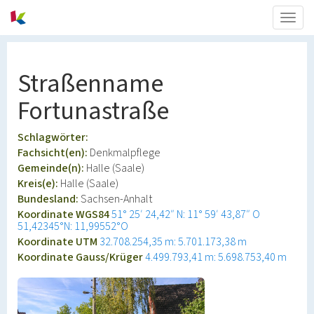
Togg
navig
Straßenname
Fortunastraße
Schlagwörter:
Fachsicht(en):
Denkmalpflege
Gemeinde(n):
Halle (Saale)
Kreis(e):
Halle (Saale)
Bundesland:
Sachsen-Anhalt
Koordinate WGS84
51° 25′ 24,42″ N: 11° 59′ 43,87″ O
51,42345°N: 11,99552°O
Koordinate UTM
32.708.254,35 m: 5.701.173,38 m
Koordinate Gauss/Krüger
4.499.793,41 m: 5.698.753,40 m