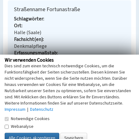
Straßenname Fortunastraße
Schlagwörter
Ort
Halle (Saale)
Fachsicht(en)
Denkmalpflege
Erfassungsmaßstab
Keine Angabe
Wir verwenden Cookies
Dies sind zum einen technisch notwendige Cookies, um die
Erfassungsmethode
Funktionsfähigkeit der Seiten sicherzustellen. Diesen können Sie
Übernahme aus externer Fachdatenbank
nicht widersprechen, wenn Sie die Seite nutzen möchten. Darüber
hinaus verwenden wir Cookies für eine Webanalyse, um die
Nutzbarkeit unserer Seiten zu optimieren, sofern Sie einverstanden
sind. Mit Anklicken des Buttons erklären Sie Ihr Einverständnis.
Empfohlene Zitierweise
Weitere Informationen finden Sie auf unserer Datenschutzseite.
Impressum
|
Datenschutz
Urheberrechtlicher Hinweis
Der hier präsentierte Inhalt steht unter der freien
Notwendige Cookies
Lizenz dl-by-de/2.0 (Namensnennung). Die
Webanalyse
angezeigten Medien unterliegen möglicherweise
zusätzlichen urheberrechtlichen Bedingungen, die