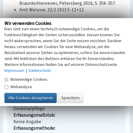
Braunkohlenrevier, Petersberg 2016, S. 356-357.
Amt Welzow: 23/2 1923 5-11+12
BKM-Nummer:
32003306
Wir verwenden Cookies
Dies sind zum einen technisch notwendige Cookies, um die
Funktionsfähigkeit der Seiten sicherzustellen. Diesen können Sie
(Erfassungsprojekt Lausitz, BLDAM 2023)
nicht widersprechen, wenn Sie die Seite nutzen möchten. Darüber
hinaus verwenden wir Cookies für eine Webanalyse, um die
Nutzbarkeit unserer Seiten zu optimieren, sofern Sie einverstanden
Bahnhof-Siedlung
sind. Mit Anklicken des Buttons erklären Sie Ihr Einverständnis.
Schlagwörter
Weitere Informationen finden Sie auf unserer Datenschutzseite.
Siedlung
Impressum
|
Datenschutz
Ort
Notwendige Cookies
Welzow
Webanalyse
Alternativer Ortsname
Wjelcej
Fachsicht(en)
Denkmalpflege
Erfassungsmaßstab
Keine Angabe
Erfassungsmethode