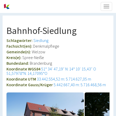
Togg
navig
Bahnhof-Siedlung
Schlagwörter:
Siedlung
Fachsicht(en):
Denkmalpflege
Gemeinde(n):
Welzow
Kreis(e):
Spree-Neiße
Bundesland:
Brandenburg
Koordinate WGS84
51° 34′ 47,19″ N: 14° 10′ 15,43″ O
51,57978°N: 14,17095°O
Koordinate UTM
33.442.554,52 m: 5.714.627,05 m
Koordinate Gauss/Krüger
5.442.667,40 m: 5.716.468,56 m