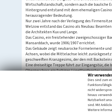
Wirtschaftslandschaft, sondern auch die bauliche
Hintergrund entstand mit dem ehemaligen Casino 
herausragender Bedeutung.
Nur zwei Jahre nach der Verlegung des Firmensitze
Welzow entstand das Casino als Neubau: Beamten C
die Architekten Kux und Lange.
Das Casino, ein freistehender zweigeschossiger B
Mansarddach, wurde 1906/1907 errichtet.
Das Gebäude zeigt neubarocke Formelemente und p
Achsen, wobei die Mittelachse leicht zurückgesetzt
geschweiften Kranzgesims, der den mit Backstein
Eine dreiseitige Treppe führt zur Eingangstür, die 
Obergeschoss ein farbiges Lünettenfenster angeord
Wir verwende
vortretendes Fenster in einem querrechteckigen F
Dies sind zum e
historisches Fenster mit Läden aus der Bauzeit. Ein
Funktionsfähigke
an der Nordseite beherbergt den Seiteneingang und
nicht widerspre
gekrönt.
hinaus verwende
Das Dach, das mit einer Kroneneindeckung ausgest
Nutzbarkeit uns
Straßenseitig und gebäuderückseitig sind Gauben m
sind. Mit Anklic
die barockisierende Verdachungen bilden. An der 
Weitere Informa