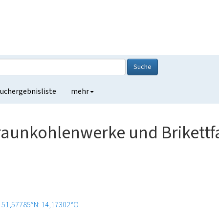
Suche
uchergebnisliste
mehr
Braunkohlenwerke und Brikettf
51,57785°N: 14,17302°O