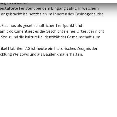
nungen zu bieten.
t gestaltete Fenster über dem Eingang zählt, in welchem
 angebracht ist, setzt sich im Inneren des Casinogebäudes
s Casinos als gesellschaftlicher Treffpunkt und
amit dokumentiert es die Geschichte eines Ortes, der nicht
 Stolz und die kulturelle Identität der Gemeinschaft zum
kettfabriken AG ist heute ein historisches Zeugnis der
cklung Welzows und als Baudenkmal erhalten.