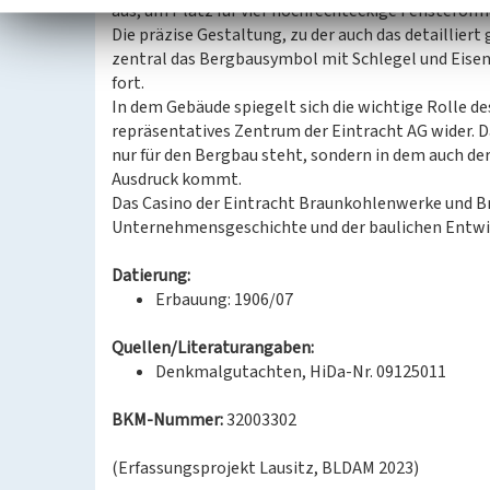
aus, um Platz für vier hochrechteckige Fensteröff
Die präzise Gestaltung, zu der auch das detaillier
zentral das Bergbausymbol mit Schlegel und Eisen
fort.
In dem Gebäude spiegelt sich die wichtige Rolle de
repräsentatives Zentrum der Eintracht AG wider. D
nur für den Bergbau steht, sondern in dem auch der
Ausdruck kommt.
Das Casino der Eintracht Braunkohlenwerke und Bri
Unternehmensgeschichte und der baulichen Entwi
Datierung:
Erbauung: 1906/07
Quellen/Literaturangaben:
Denkmalgutachten, HiDa-Nr. 09125011
BKM-Nummer:
32003302
(Erfassungsprojekt Lausitz, BLDAM 2023)