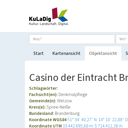
Start
Kartenansicht
Objektansicht
S
Casino der Eintracht 
Schlagwörter:
Fachsicht(en):
Denkmalpflege
Gemeinde(n):
Welzow
Kreis(e):
Spree-Neiße
Bundesland:
Brandenburg
Koordinate WGS84
51° 34′ 40,27″ N: 14° 10′ 22,89″ O
Koordinate UTM
33.442.695,68 m: 5.714.411,38 m