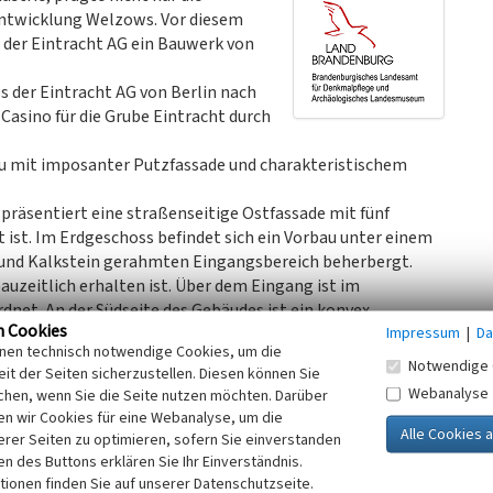
 Entwicklung Welzows. Vor diesem
der Eintracht AG ein Bauwerk von
s der Eintracht AG von Berlin nach
asino für die Grube Eintracht durch
au mit imposanter Putzfassade und charakteristischem
räsentiert eine straßenseitige Ostfassade mit fünf
 ist. Im Erdgeschoss befindet sich ein Vorbau unter einem
 und Kalkstein gerahmten Eingangsbereich beherbergt.
bauzeitlich erhalten ist. Über dem Eingang ist im
net. An der Südseite des Gebäudes ist ein konvex
n Cookies
Impressum
|
Da
enstereinschnitt vorhanden. Im Westen gibt es ein
inen technisch notwendige Cookies, um die
 Altan ist in der Mitte der Westseite angebracht. Ein Anbau
Notwendige 
it der Seiten sicherzustellen. Diesen können Sie
 ist ebenfalls von einem profilierten Kranzgesims
Webanalyse
chen, wenn Sie die Seite nutzen möchten. Darüber
n wir Cookies für eine Webanalyse, um die
attet ist, ruht auf einem weit vorkragenden Traufgesims.
erer Seiten zu optimieren, sofern Sie einverstanden
it zweiflügeligen Fenstern in die Dachfläche eingelassen,
ken des Buttons erklären Sie Ihr Einverständnis.
Rückseite des Gebäudes schwingt das Traufgesims mittig
tionen finden Sie auf unserer Datenschutzseite.