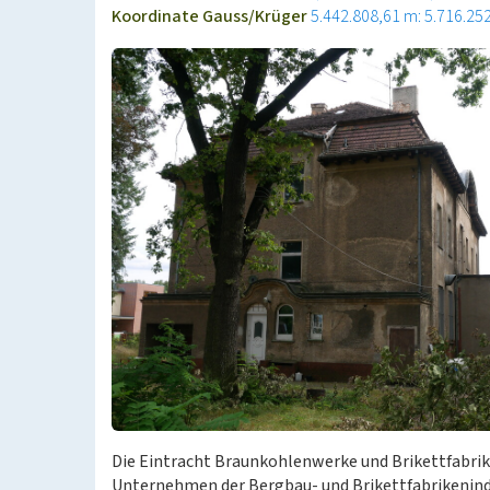
Koordinate Gauss/Krüger
5.442.808,61 m: 5.716.25
Die Eintracht Braunkohlenwerke und Brikettfabrik
Unternehmen der Bergbau- und Brikettfabrikenindu