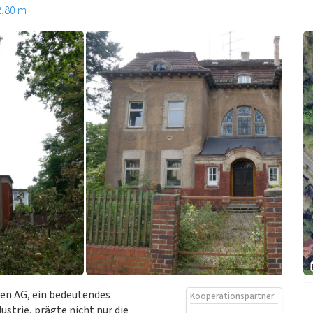
2,80 m
en AG, ein bedeutendes
Kooperationspartner
strie, prägte nicht nur die