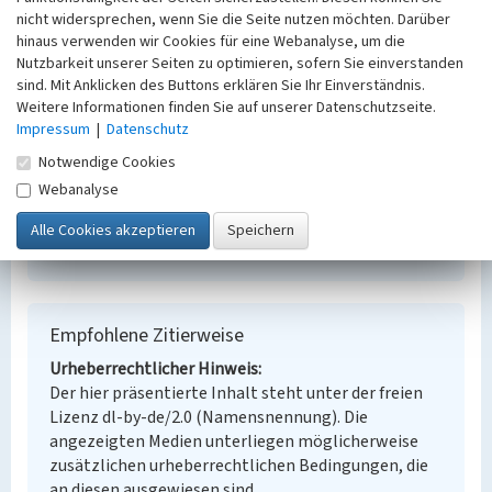
Schlagwörter
nicht widersprechen, wenn Sie die Seite nutzen möchten. Darüber
hinaus verwenden wir Cookies für eine Webanalyse, um die
Untertagebergwerk
Tagebau
Nutzbarkeit unserer Seiten zu optimieren, sofern Sie einverstanden
Ort
sind. Mit Anklicken des Buttons erklären Sie Ihr Einverständnis.
Bronkow
Weitere Informationen finden Sie auf unserer Datenschutzseite.
Fachsicht(en)
Impressum
|
Datenschutz
Denkmalpflege
Notwendige Cookies
Erfassungsmaßstab
Keine Angabe
Webanalyse
Erfassungsmethode
Übernahme aus externer Fachdatenbank
Empfohlene Zitierweise
Urheberrechtlicher Hinweis
Der hier präsentierte Inhalt steht unter der freien
Lizenz dl-by-de/2.0 (Namensnennung). Die
angezeigten Medien unterliegen möglicherweise
zusätzlichen urheberrechtlichen Bedingungen, die
an diesen ausgewiesen sind.