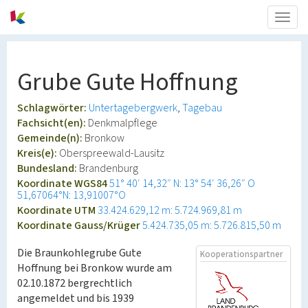
Togg
navig
Grube Gute Hoffnung
Schlagwörter:
Untertagebergwerk
Tagebau
Fachsicht(en):
Denkmalpflege
Gemeinde(n):
Bronkow
Kreis(e):
Oberspreewald-Lausitz
Bundesland:
Brandenburg
Koordinate WGS84
51° 40′ 14,32″ N: 13° 54′ 36,26″ O
51,67064°N: 13,91007°O
Koordinate UTM
33.424.629,12 m: 5.724.969,81 m
Koordinate Gauss/Krüger
5.424.735,05 m: 5.726.815,50 m
Die Braunkohlegrube Gute
Kooperationspartner
Hoffnung bei Bronkow wurde am
02.10.1872 bergrechtlich
angemeldet und bis 1939