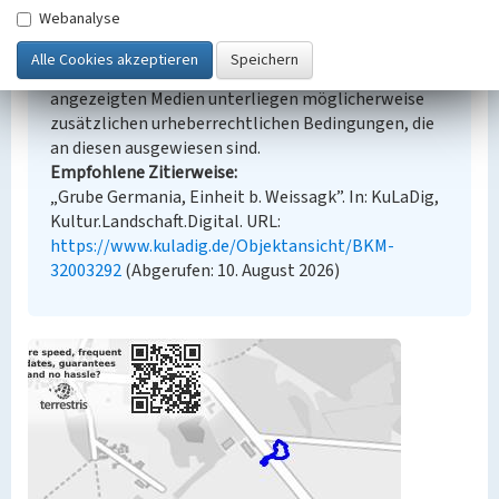
Webanalyse
Urheberrechtlicher Hinweis
Der hier präsentierte Inhalt steht unter der freien
Lizenz dl-by-de/2.0 (Namensnennung). Die
angezeigten Medien unterliegen möglicherweise
zusätzlichen urheberrechtlichen Bedingungen, die
an diesen ausgewiesen sind.
Empfohlene Zitierweise
„Grube Germania, Einheit b. Weissagk”. In: KuLaDig,
Kultur.Landschaft.Digital. URL:
https://www.kuladig.de/Objektansicht/BKM-
32003292
(Abgerufen: 10. August 2026)