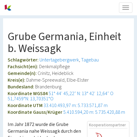
Togg
navig
Grube Germania, Einheit
b. Weissagk
Schlagwörter:
Untertagebergwerk
Tagebau
Fachsicht(en):
Denkmalpflege
Gemeinde(n):
Crinitz, Heideblick
Kreis(e):
Dahme-Spreewald, Elbe-Elster
Bundesland:
Brandenburg
Koordinate WGS84
51° 44′ 45,22″ N: 13° 42′ 12,64″ O
51,7459°N: 13,70351°O
Koordinate UTM
33.410.493,97 m: 5.733.571,87 m
Koordinate Gauss/Krüger
5.410.594,20 m: 5.735.420,88 m
Im Jahr 1872 wurde die Grube
Kooperationspartner
Germania nahe Weissagk durch den