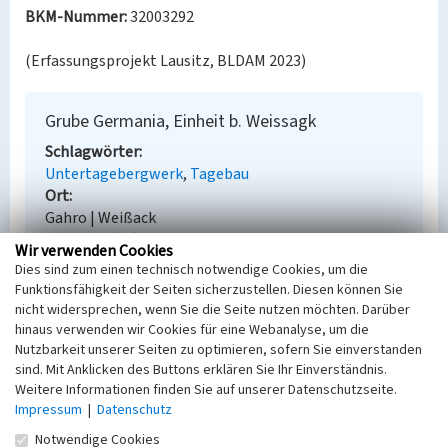
BKM-Nummer:
32003292
(Erfassungsprojekt Lausitz, BLDAM 2023)
Grube Germania, Einheit b. Weissagk
Schlagwörter
Untertagebergwerk
Tagebau
Ort
Gahro | Weißack
Fachsicht(en)
Wir verwenden Cookies
Denkmalpflege
Dies sind zum einen technisch notwendige Cookies, um die
Erfassungsmaßstab
Funktionsfähigkeit der Seiten sicherzustellen. Diesen können Sie
Keine Angabe
nicht widersprechen, wenn Sie die Seite nutzen möchten. Darüber
Erfassungsmethode
hinaus verwenden wir Cookies für eine Webanalyse, um die
Übernahme aus externer Fachdatenbank
Nutzbarkeit unserer Seiten zu optimieren, sofern Sie einverstanden
sind. Mit Anklicken des Buttons erklären Sie Ihr Einverständnis.
Weitere Informationen finden Sie auf unserer Datenschutzseite.
Impressum
|
Datenschutz
Empfohlene Zitierweise
Notwendige Cookies